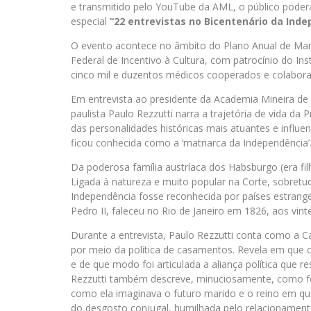
e transmitido pelo YouTube da AML, o público poderá
especial
“22 entrevistas no Bicentenário da Inde
O evento acontece no âmbito do Plano Anual de Ma
Federal de Incentivo à Cultura, com patrocínio do In
cinco mil e duzentos médicos cooperados e colabor
Em entrevista ao presidente da Academia Mineira de L
paulista Paulo Rezzutti narra a trajetória de vida d
das personalidades históricas mais atuantes e influ
ficou conhecida como a ‘matriarca da Independência’
Da poderosa família austríaca dos Habsburgo (era fil
Ligada à natureza e muito popular na Corte, sobret
Independência fosse reconhecida por países estrang
Pedro II, faleceu no Rio de Janeiro em 1826, aos vi
Durante a entrevista, Paulo Rezzutti conta como a C
por meio da política de casamentos. Revela em que c
e de que modo foi articulada a aliança política que
Rezzutti também descreve, minuciosamente, como foi
como ela imaginava o futuro marido e o reino em qu
do desgosto conjugal, humilhada pelo relacionamen