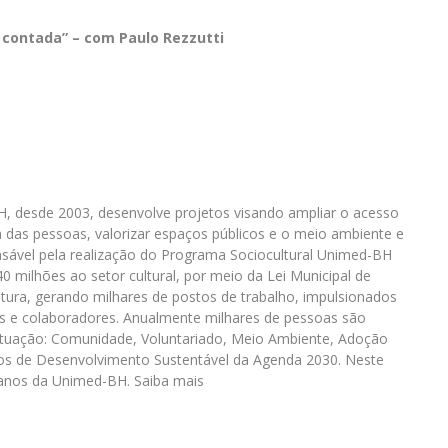
ão contada” – com Paulo Rezzutti
BH, desde 2003, desenvolve projetos visando ampliar o acesso
da das pessoas, valorizar espaços públicos e o meio ambiente e
nsável pela realização do Programa Sociocultural Unimed-BH
0 milhões ao setor cultural, por meio da Lei Municipal de
ultura, gerando milhares de postos de trabalho, impulsionados
s e colaboradores. Anualmente milhares de pessoas são
 atuação: Comunidade, Voluntariado, Meio Ambiente, Adoção
ivos de Desenvolvimento Sustentável da Agenda 2030. Neste
0 anos da Unimed-BH. Saiba mais