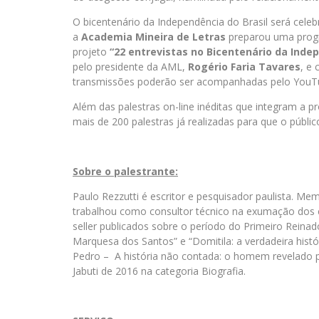
O bicentenário da Independência do Brasil será cele
a
Academia Mineira de Letras
preparou uma prog
projeto
“22 entrevistas no Bicentenário da Inde
pelo presidente da AML,
Rogério Faria Tavares
,
e 
transmissões poderão ser acompanhadas pelo YouT
Além das palestras on-line inéditas que integram a p
mais de 200 palestras já realizadas para que o públic
Sobre o palestrante:
Paulo Rezzutti é escritor e pesquisador paulista. Mem
trabalhou como consultor técnico na exumação dos c
seller publicados sobre o período do Primeiro Reinado
Marquesa dos Santos” e “Domitila: a verdadeira hist
Pedro – A história não contada: o homem revelado p
Jabuti de 2016 na categoria Biografia.