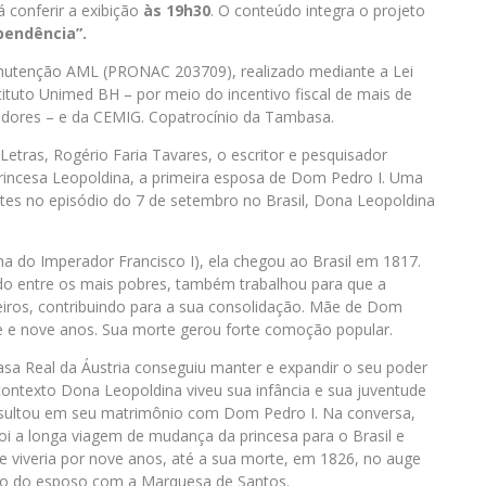
 conferir a exibição
às 19h30
. O conteúdo integra o projeto
pendência”.
nutenção AML (PRONAC 203709), realizado mediante a Lei
stituto Unimed BH – por meio do incentivo fiscal de mais de
adores – e da CEMIG. Copatrocínio da Tambasa.
etras, Rogério Faria Tavares, o escritor e pesquisador
a Princesa Leopoldina, a primeira esposa de Dom Pedro I. Uma
entes no episódio do 7 de setembro no Brasil, Dona Leopoldina
.
ha do Imperador Francisco I), ela chegou ao Brasil em 1817.
udo entre os mais pobres, também trabalhou para que a
eiros, contribuindo para a sua consolidação. Mãe de Dom
nte e nove anos. Sua morte gerou forte comoção popular.
asa Real da Áustria conseguiu manter e expandir o seu poder
ontexto Dona Leopoldina viveu sua infância e sua juventude
 resultou em seu matrimônio com Dom Pedro I. Na conversa,
 a longa viagem de mudança da princesa para o Brasil e
e viveria por nove anos, até a sua morte, em 1826, no auge
to do esposo com a Marquesa de Santos.