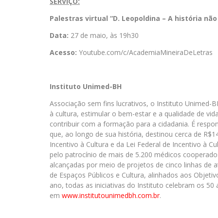
SERVIÇO:
Palestras virtual “D. Leopoldina – A história n
Data:
27 de maio, às 19h30
Acesso:
Youtube.com/c/
AcademiaMineiraDeLetras
Instituto Unimed-BH
Associação sem fins lucrativos, o Instituto Unimed-
à cultura, estimular o bem-estar e a qualidade de vi
contribuir com a formação para a cidadania. É respo
que, ao longo de sua história, destinou cerca de R$14
Incentivo à Cultura e da Lei Federal de Incentivo à C
pelo patrocínio de mais de 5.200 médicos cooperado
alcançadas por meio de projetos de cinco linhas de
de Espaços Públicos e Cultura, alinhados aos Objet
ano, todas as iniciativas do Instituto celebram os 5
em
www.institutounimedbh.com.
br
.