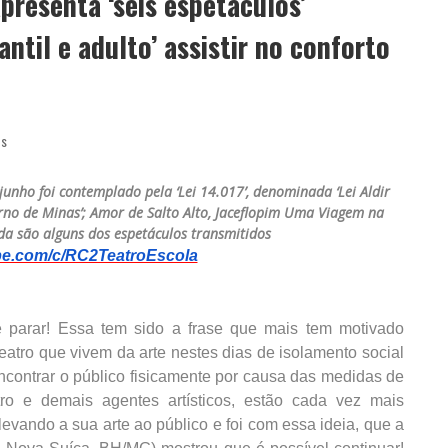
presenta ‘seis espetáculos’
antil e adulto’ assistir no conforto
as
junho foi contemplado pela ‘Lei 14.017’, denominada ‘Lei Aldir
erno de Minas’; Amor de Salto Alto, Jaceflopim Uma Viagem na
a são alguns dos espetáculos transmitidos
be.com/c/RC2TeatroEscola
 parar! Essa tem sido a frase que mais tem motivado
teatro que vivem da arte nestes dias de isolamento social
ncontrar o público fisicamente por causa das medidas de
o e demais agentes artísticos, estão cada vez mais
levando a sua arte ao público e foi com essa ideia, que a