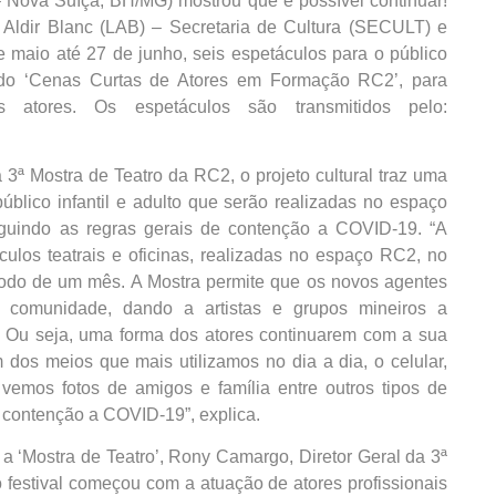
Nova Suíça, BH/MG) mostrou que é possível continuar!
 Aldir Blanc (LAB) – Secretaria de Cultura (SECULT) e
 maio até 27 de junho, seis espetáculos para o público
ão do ‘Cenas Curtas de Atores em Formação RC2’, para
 atores. Os espetáculos são transmitidos pelo:
ª Mostra de Teatro da RC2, o projeto cultural traz uma
blico infantil e adulto que serão realizadas no espaço
eguindo as regras gerais de contenção a COVID-19. “A
los teatrais e oficinas, realizadas no espaço RC2, no
íodo de um mês. A Mostra permite que os novos agentes
 comunidade, dando a artistas e grupos mineiros a
de. Ou seja, uma forma dos atores continuarem com a sua
 dos meios que mais utilizamos no dia a dia, o celular,
, vemos fotos de amigos e família entre outros tipos de
 contenção a COVID-19”, explica.
a ‘Mostra de Teatro’, Rony Camargo, Diretor Geral da 3ª
 festival começou com a atuação de atores profissionais