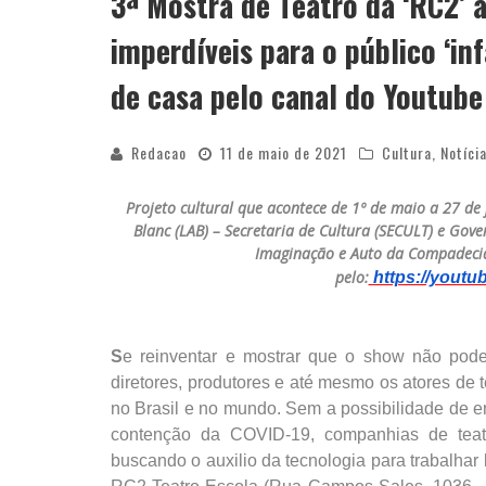
3ª Mostra de Teatro da ‘RC2’ a
imperdíveis para o público ‘inf
de casa pelo canal do Youtube
Redacao
11 de maio de 2021
Cultura
,
Notíci
Projeto cultural que acontece de 1º de maio a 27 de 
Blanc (LAB) – Secretaria de Cultura (SECULT) e Gov
Imaginação e Auto da Compadecid
pelo:
https://youtu
S
e reinventar e mostrar que o show não pode
diretores, produtores e até mesmo os atores de 
no Brasil e no mundo. Sem a possibilidade de e
contenção da COVID-19, companhias de teatr
buscando o auxilio da tecnologia para trabalhar 