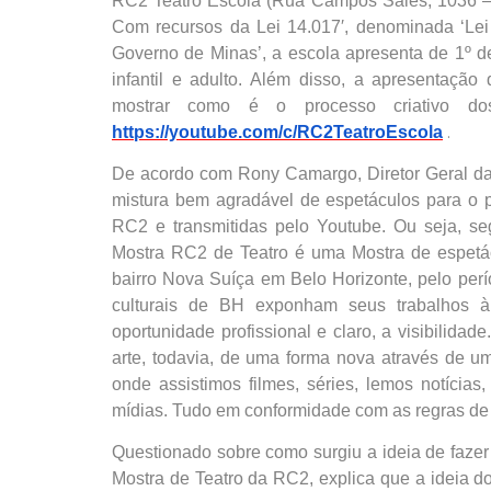
RC2 Teatro Escola (Rua Campos Sales, 1036 – 
Com recursos da Lei 14.017′, denominada ‘Lei
Governo de Minas’, a escola apresenta de 1º de
infantil e adulto. Além disso, a apresentaç
mostrar como é o processo criativo dos
.
https://youtube.com/c/RC2TeatroEscola
De acordo com Rony Camargo, Diretor Geral da 3
mistura bem agradável de espetáculos para o pú
RC2 e transmitidas pelo Youtube. Ou seja, s
Mostra RC2 de Teatro é uma Mostra de espetácu
bairro Nova Suíça em Belo Horizonte, pelo per
culturais de BH exponham seus trabalhos à
oportunidade profissional e claro, a visibilida
arte, todavia, de uma forma nova através de um
onde assistimos filmes, séries, lemos notícias
mídias. Tudo em conformidade com as regras de
Questionado sobre como surgiu a ideia de fazer 
Mostra de Teatro da RC2, explica que a ideia do