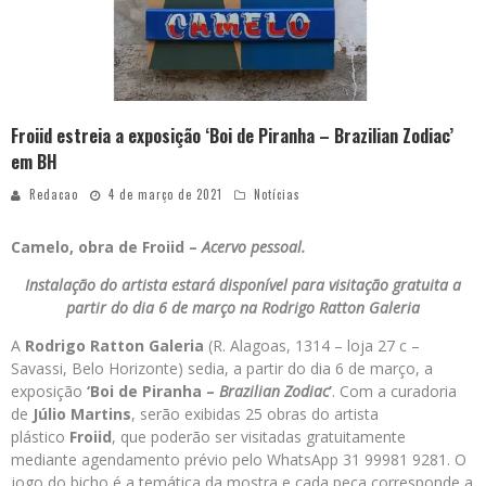
Froiid estreia a exposição ‘Boi de Piranha – Brazilian Zodiac’
em BH
Redacao
4 de março de 2021
Notícias
Camelo, obra de Froiid –
Acervo pessoal.
Instalação do artista estará disponível para visitação gratuita a
partir do dia 6 de março na Rodrigo Ratton Galeria
A
Rodrigo Ratton Galeria
(R. Alagoas, 1314 – loja 27 c –
Savassi, Belo Horizonte) sedia, a partir do dia 6 de março, a
exposição
‘Boi de Piranha –
Brazilian Zodiac
’
. Com a curadoria
de
Júlio Martins
, serão exibidas 25 obras do artista
plástico
Froiid
, que poderão ser visitadas gratuitamente
mediante agendamento prévio pelo WhatsApp 31 99981 9281. O
jogo do bicho é a temática da mostra e cada peça corresponde a