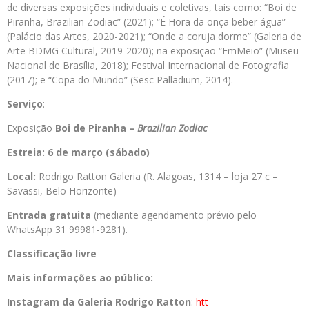
de diversas exposições individuais e coletivas, tais como: “Boi de
Piranha, Brazilian Zodiac” (2021); “É Hora da onça beber água”
(Palácio das Artes, 2020-2021); “Onde a coruja dorme” (Galeria de
Arte BDMG Cultural, 2019-2020); na exposição “EmMeio” (Museu
Nacional de Brasília, 2018); Festival Internacional de Fotografia
(2017); e “Copa do Mundo” (Sesc Palladium, 2014).
Serviço
:
Exposição
Boi de Piranha –
Brazilian Zodiac
Estreia: 6 de março (sábado)
Local:
Rodrigo Ratton Galeria (R. Alagoas, 1314 – loja 27 c –
Savassi, Belo Horizonte)
Entrada gratuita
(mediante agendamento prévio pelo
WhatsApp 31 99981-9281).
Classificação livre
Mais informações ao público:
Instagram da
Galeria
Rodrigo
Ratton
:
htt