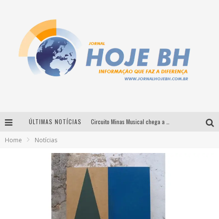
ÚLTIMAS NOTÍCIAS
Circuito Minas Musical chega a Sabará com show gratuito de Thiago Delegado, Nath Rodrigues e Tulio Araujo
Home
Notícias
É neste sábado: Marcelinho de Lima e Trio Virgulino agitam o Forró do Givanildo em Pedro Leopoldo
Simone celebra a força feminina e sua trajetória histórica na MPB em novo show “Que mulher é essa!?” em Belo Horizonte
Milton Guedes traz turnê “Milton Canta Lulu” a Belo Horizonte