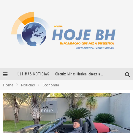
ÚLTIMAS NOTÍCIAS
Circuito Minas Musical chega a Sabará com show gratuito de Thiago Delegado, Nath Rodrigues e Tulio Araujo
Home
Notícias
Economia
É neste sábado: Marcelinho de Lima e Trio Virgulino agitam o Forró do Givanildo em Pedro Leopoldo
Simone celebra a força feminina e sua trajetória histórica na MPB em novo show “Que mulher é essa!?” em Belo Horizonte
Milton Guedes traz turnê “Milton Canta Lulu” a Belo Horizonte