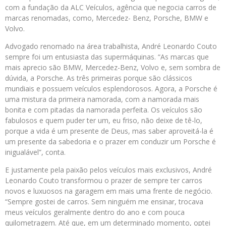
com a fundação da ALC Veículos, agência que negocia carros de
marcas renomadas, como, Mercedez- Benz, Porsche, BMW e
Volvo.
Advogado renomado na área trabalhista, André Leonardo Couto
sempre foi um entusiasta das supermáquinas. “As marcas que
mais aprecio são BMW, Mercedez-Benz, Volvo e, sem sombra de
dúvida, a Porsche. As três primeiras porque são clássicos
mundiais e possuem veículos esplendorosos. Agora, a Porsche é
uma mistura da primeira namorada, com a namorada mais
bonita e com pitadas da namorada perfeita. Os veículos são
fabulosos e quem puder ter um, eu friso, não deixe de tê-lo,
porque a vida é um presente de Deus, mas saber aproveitá-la é
um presente da sabedoria e o prazer em conduzir um Porsche é
inigualável”, conta.
E justamente pela paixão pelos veículos mais exclusivos, André
Leonardo Couto transformou o prazer de sempre ter carros
novos e luxuosos na garagem em mais uma frente de negócio.
“Sempre gostei de carros. Sem ninguém me ensinar, trocava
meus veículos geralmente dentro do ano e com pouca
quilometragem. Até que, em um determinado momento, optei