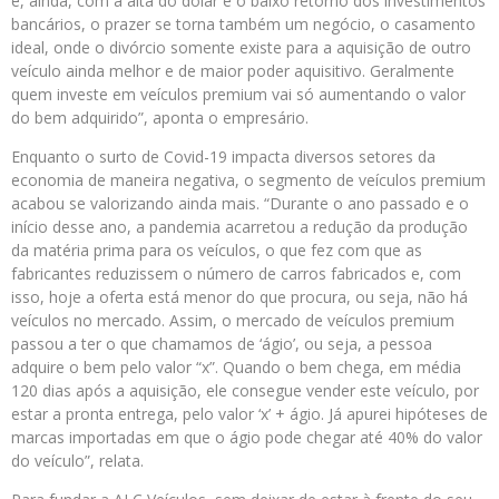
e, ainda, com a alta do dólar e o baixo retorno dos investimentos
bancários, o prazer se torna também um negócio, o casamento
ideal, onde o divórcio somente existe para a aquisição de outro
veículo ainda melhor e de maior poder aquisitivo. Geralmente
quem investe em veículos premium vai só aumentando o valor
do bem adquirido”, aponta o empresário.
Enquanto o surto de Covid-19 impacta diversos setores da
economia de maneira negativa, o segmento de veículos premium
acabou se valorizando ainda mais. “Durante o ano passado e o
início desse ano, a pandemia acarretou a redução da produção
da matéria prima para os veículos, o que fez com que as
fabricantes reduzissem o número de carros fabricados e, com
isso, hoje a oferta está menor do que procura, ou seja, não há
veículos no mercado. Assim, o mercado de veículos premium
passou a ter o que chamamos de ‘ágio’, ou seja, a pessoa
adquire o bem pelo valor “x”. Quando o bem chega, em média
120 dias após a aquisição, ele consegue vender este veículo, por
estar a pronta entrega, pelo valor ‘x’ + ágio. Já apurei hipóteses de
marcas importadas em que o ágio pode chegar até 40% do valor
do veículo”, relata.