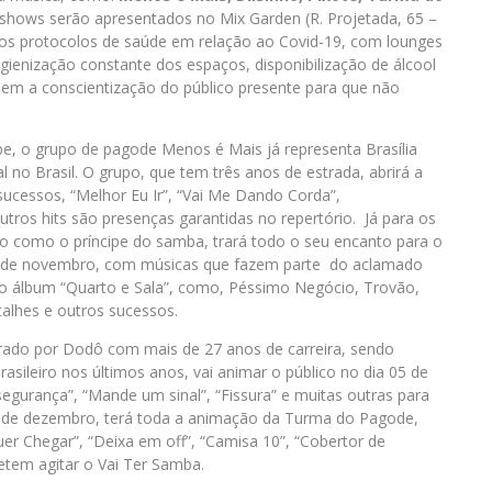
shows serão apresentados no Mix Garden (R. Projetada, 65 –
os protocolos de saúde em relação ao Covid-19, com lounges
gienização constante dos espaços, disponibilização de álcool
sem a conscientização do público presente para que não
e, o grupo de pagode Menos é Mais já representa Brasília
no Brasil. O grupo, que tem três anos de estrada, abrirá a
cessos, “Melhor Eu Ir”, “Vai Me Dando Corda”,
utros hits são presenças garantidas no repertório. Já para os
do como o príncipe do samba, trará todo o seu encanto para o
28 de novembro, com músicas que fazem parte do aclamado
 do álbum “Quarto e Sala”, como, Péssimo Negócio, Trovão,
alhes e outros sucessos.
derado por Dodô com mais de 27 anos de carreira, sendo
ileiro nos últimos anos, vai animar o público no dia 05 de
gurança”, “Mande um sinal”, “Fissura” e muitas outras para
07 de dezembro, terá toda a animação da Turma do Pagode,
r Chegar”, “Deixa em off”, “Camisa 10”, “Cobertor de
etem agitar o Vai Ter Samba.