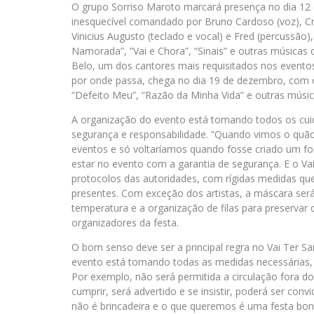
O grupo Sorriso Maroto marcará presença no dia 12
inesquecível comandado por Bruno Cardoso (voz), Cris 
Vinicius Augusto (teclado e vocal) e Fred (percussão
Namorada”, “Vai e Chora”, “Sinais” e outras músicas
Belo, um dos cantores mais requisitados nos evento
por onde passa, chega no dia 19 de dezembro, com os
“Defeito Meu”, “Razão da Minha Vida” e outras mús
A organização do evento está tomando todos os cuid
segurança e responsabilidade. “Quando vimos o quão
eventos e só voltaríamos quando fosse criado um fo
estar no evento com a garantia de segurança. E o Va
protocolos das autoridades, com rígidas medidas qu
presentes. Com exceção dos artistas, a máscara será
temperatura e a organização de filas para preservar 
organizadores da festa.
O bom senso deve ser a principal regra no Vai Ter S
evento está tomando todas as medidas necessárias, 
Por exemplo, não será permitida a circulação fora do
cumprir, será advertido e se insistir, poderá ser con
não é brincadeira e o que queremos é uma festa bonit