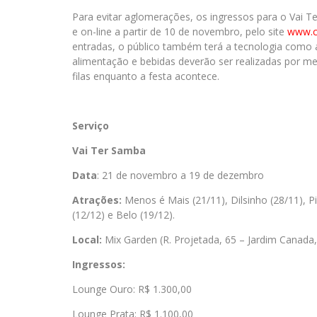
Para evitar aglomerações, os ingressos para o Vai 
e on-line a partir de 10 de novembro, pelo site
www.c
entradas, o público também terá a tecnologia como a
alimentação e bebidas deverão ser realizadas por me
filas enquanto a festa acontece.
Serviço
Vai Ter Samba
Data
: 21 de novembro a 19 de dezembro
Atrações:
Menos é Mais (21/11), Dilsinho (28/11), 
(12/12) e Belo (19/12).
Local:
Mix Garden (R. Projetada, 65 – Jardim Canada
Ingressos:
Lounge Ouro: R$ 1.300,00
Lounge Prata: R$ 1.100,00