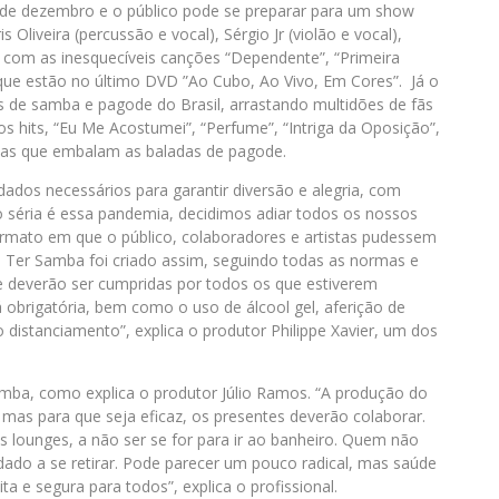
 de dezembro e o público pode se preparar para um show
Oliveira (percussão e vocal), Sérgio Jr (violão e vocal),
), com as inesquecíveis canções “Dependente”, “Primeira
 que estão no último DVD ”Ao Cubo, Ao Vivo, Em Cores”. Já o
s de samba e pagode do Brasil, arrastando multidões de fãs
 hits, “Eu Me Acostumei”, “Perfume”, “Intriga da Oposição”,
icas que embalam as baladas de pagode.
ados necessários para garantir diversão e alegria, com
 séria é essa pandemia, decidimos adiar todos os nossos
rmato em que o público, colaboradores e artistas pudessem
i Ter Samba foi criado assim, seguindo todas as normas e
e deverão ser cumpridas por todos os que estiverem
 obrigatória, bem como o uso de álcool gel, aferição de
o distanciamento”, explica o produtor Philippe Xavier, um dos
amba, como explica o produtor Júlio Ramos. “A produção do
mas para que seja eficaz, os presentes deverão colaborar.
s lounges, a não ser se for para ir ao banheiro. Quem não
vidado a se retirar. Pode parecer um pouco radical, mas saúde
a e segura para todos”, explica o profissional.