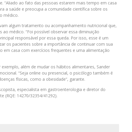
de. “Aliado ao fato das pessoas estarem mais tempo em casa
para a saúde e preocupa a comunidade científica sobre os
 o médico.
zavam algum tratamento ou acompanhamento nutricional que,
 ao médico. “Foi possível observar essa diminuição
principal responsável por essa queda. Por isso, esse é um
ar os pacientes sobre a importância de continuar com sua
ndo em casa com exercícios frequentes e uma alimentação
 exemplo, além de mudar os hábitos alimentares, Sander
ocional. “Seja online ou presencial, o psicólogo também é
oenças físicas, como a obesidade”, garante.
opista, especialista em gastroenterologia e diretor do
nte (RQE: 14270/32354/41292).