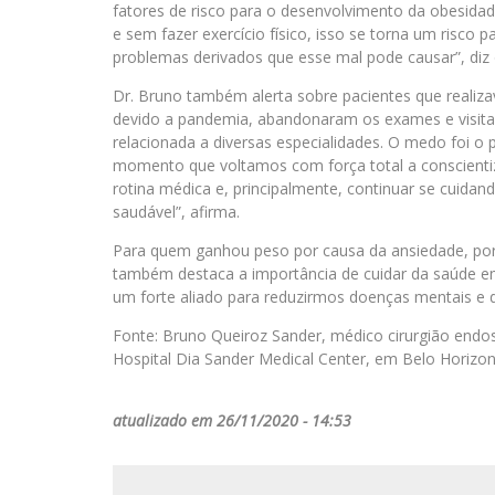
fatores de risco para o desenvolvimento da obesida
e sem fazer exercício físico, isso se torna um risco 
problemas derivados que esse mal pode causar”, diz
Dr. Bruno também alerta sobre pacientes que reali
devido a pandemia, abandonaram os exames e visitas
relacionada a diversas especialidades. O medo foi o 
momento que voltamos com força total a conscientiz
rotina médica e, principalmente, continuar se cuida
saudável”, afirma.
Para quem ganhou peso por causa da ansiedade, por
também destaca a importância de cuidar da saúde em
um forte aliado para reduzirmos doenças mentais e d
Fonte: Bruno Queiroz Sander, médico cirurgião endosc
Hospital Dia Sander Medical Center, em Belo Horizo
atualizado em 26/11/2020 - 14:53