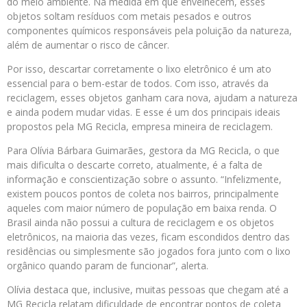
do meio ambiente. Na medida em que envelhecem, esses
objetos soltam resíduos com metais pesados e outros
componentes químicos responsáveis pela poluição da natureza,
além de aumentar o risco de câncer.
Por isso, descartar corretamente o lixo eletrônico é um ato
essencial para o bem-estar de todos. Com isso, através da
reciclagem, esses objetos ganham cara nova, ajudam a natureza
e ainda podem mudar vidas. E esse é um dos principais ideais
propostos pela MG Recicla, empresa mineira de reciclagem.
Para Olívia Bárbara Guimarães, gestora da MG Recicla, o que
mais dificulta o descarte correto, atualmente, é a falta de
informação e conscientização sobre o assunto. “Infelizmente,
existem poucos pontos de coleta nos bairros, principalmente
aqueles com maior número de população em baixa renda. O
Brasil ainda não possui a cultura de reciclagem e os objetos
eletrônicos, na maioria das vezes, ficam escondidos dentro das
residências ou simplesmente são jogados fora junto com o lixo
orgânico quando param de funcionar”, alerta.
Olívia destaca que, inclusive, muitas pessoas que chegam até a
MG Recicla relatam dificuldade de encontrar pontos de coleta