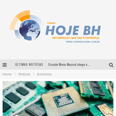
ÚLTIMAS NOTÍCIAS
Circuito Minas Musical chega a Sabará com show gratuito de Thiago Delegado, Nath Rodrigues e Tulio Araujo
Home
Notícias
Economia
É neste sábado: Marcelinho de Lima e Trio Virgulino agitam o Forró do Givanildo em Pedro Leopoldo
Simone celebra a força feminina e sua trajetória histórica na MPB em novo show “Que mulher é essa!?” em Belo Horizonte
Milton Guedes traz turnê “Milton Canta Lulu” a Belo Horizonte