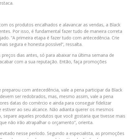
estaca.
m os produtos encalhados e alavancar as vendas, a Black
entes. Por isso, é fundamental fazer tudo de maneira correta
jado. “A primeira etapa é fazer tudo com antecedência. Crie
ais segura e honesta possível”, ressalta.
 preços dias antes, só para abaixar na última semana de
á acabar com a sua reputação. Então, faça promoções
reparou com antecedência, vale a pena participar da Black
 devem ser redobrados, mas, mesmo assim, vale a pena
res datas do comércio e ainda para conseguir fidelizar
que estiver ao seu alcance. Não adianta querer os mesmos
, separe aqueles produtos que você gostaria que tivesse mais
ue não irão atrapalhar o orçamento”, orienta.
vitado nesse período. Segundo a especialista, as promoções