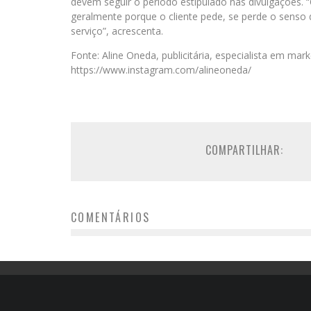
devem seguir o período estipulado nas divulgações. 
geralmente porque o cliente pede, se perde o senso 
serviço”, acrescenta.
Fonte: Aline Oneda, publicitária, especialista em mar
https://www.instagram.com/alineoneda/
COMPARTILHAR:
COMENTÁRIOS