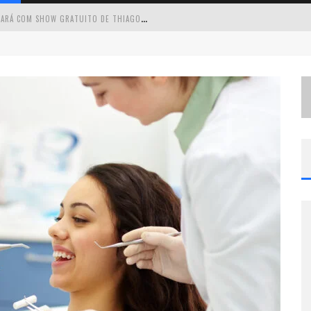
C
IRCUITO MINAS MUSICAL CHEGA A SABARÁ COM SHOW GRATUITO DE THIAGO DELEGADO, NATH RODRIGUES E TULIO ARAUJO
É
NESTE SÁBADO: MARCELINHO DE LIMA E TRIO VIRGULINO AGITAM O FORRÓ DO GIVANILDO EM PEDRO LEOPOLDO
S
IMONE CELEBRA A FORÇA FEMININA E SUA TRAJETÓRIA HISTÓRICA NA MPB EM NOVO SHOW “QUE MULHER É ESSA!?” EM BELO HORIZONTE
 CANTA LULU” A BELO HORIZONTE