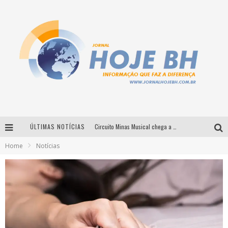
ÚLTIMAS NOTÍCIAS
Circuito Minas Musical chega a Sabará com show gratuito de Thiago Delegado, Nath Rodrigues e Tulio Araujo
Home
Notícias
É neste sábado: Marcelinho de Lima e Trio Virgulino agitam o Forró do Givanildo em Pedro Leopoldo
Simone celebra a força feminina e sua trajetória histórica na MPB em novo show “Que mulher é essa!?” em Belo Horizonte
Milton Guedes traz turnê “Milton Canta Lulu” a Belo Horizonte