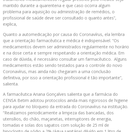
mantido durante a quarentena e que caso ocorra algum
problema para aquisição ou administração de remédios, o
profissional de saúde deve ser consultado o quanto antes”,
explica,
Quanto a automedicação por causa do Coronavírus, ela lembra
que a orientação farmacêutica e médica é indispensável. “Os
medicamentos devem ser administrados regularmente no horário
e na dose certa e sempre respeitando a orientação médica. Em
caso de dúvida, é necessário consultar um farmacêutico. Alguns
medicamentos estão sendo testados para o controle do novo
Coronavírus, mas ainda não chegaram a uma conclusão
definitiva, por isso a orientação profissional é tão importante”,
salienta.
A farmacêutica Ariana Gonçalves salienta que a farmácia do
CENSA Betim adotou protocolos ainda mais rigorosos de higiene
para ajudar no bloqueio da entrada do Coronavírus na instituição.
“Realizamos periodicamente a limpeza das bancadas, dos
utensílios, do chão, maçanetas, interruptores de energia,
tomadas e solas dos sapatos com solução de 25 ml de
hipoclorito de sódio a 2% (água sanitária) diluído em 1 litro de