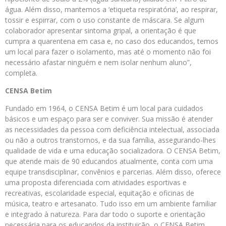
água. Além disso, mantemos a ‘etiqueta respiratória’, ao respirar,
tossir e espirrar, com o uso constante de máscara. Se algum
colaborador apresentar sintoma gripal, a orientação é que
cumpra a quarentena em casa e, no caso dos educandos, temos
um local para fazer o isolamento, mas até o momento não foi
necessário afastar ninguém e nem isolar nenhum aluno”,
completa.
CENSA Betim
Fundado em 1964, o CENSA Betim é um local para cuidados
básicos e um espaço para ser e conviver. Sua missão é atender
as necessidades da pessoa com deficiência intelectual, associada
ou não a outros transtornos, e da sua família, assegurando-lhes
qualidade de vida e uma educação socializadora. O CENSA Betim,
que atende mais de 90 educandos atualmente, conta com uma
equipe transdisciplinar, convênios e parcerias. Além disso, oferece
uma proposta diferenciada com atividades esportivas e
recreativas, escolaridade especial, equitação e oficinas de
música, teatro e artesanato. Tudo isso em um ambiente familiar
e integrado à natureza. Para dar todo o suporte e orientação
necessária para os educandos da instituição, o CENSA Betim