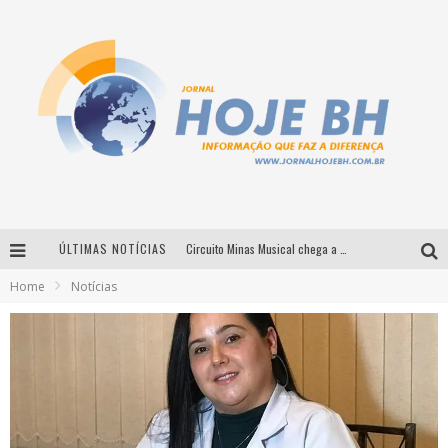
ÚLTIMAS NOTÍCIAS
Circuito Minas Musical chega a Sabará com show gratuito de Thiago Delegado, Nath Rodrigues e Tulio Araujo
Home
Notícias
É neste sábado: Marcelinho de Lima e Trio Virgulino agitam o Forró do Givanildo em Pedro Leopoldo
Simone celebra a força feminina e sua trajetória histórica na MPB em novo show “Que mulher é essa!?” em Belo Horizonte
Milton Guedes traz turnê “Milton Canta Lulu” a Belo Horizonte