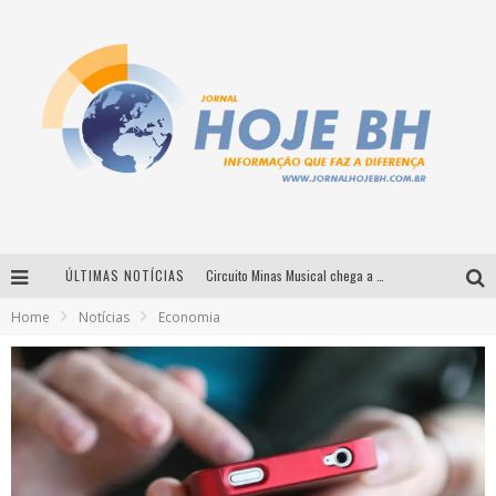
ÚLTIMAS NOTÍCIAS
Circuito Minas Musical chega a Sabará com show gratuito de Thiago Delegado, Nath Rodrigues e Tulio Araujo
Home
Notícias
Economia
É neste sábado: Marcelinho de Lima e Trio Virgulino agitam o Forró do Givanildo em Pedro Leopoldo
Simone celebra a força feminina e sua trajetória histórica na MPB em novo show “Que mulher é essa!?” em Belo Horizonte
Milton Guedes traz turnê “Milton Canta Lulu” a Belo Horizonte