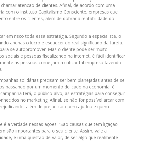
chamar atenção de clientes. Afinal, de acordo com uma
ria com o Instituto Capitalismo Consciente, empresas que
o entre os clientes, além de dobrar a rentabilidade do
r em risco toda essa estratégia. Segundo a especialista, o
ando apenas o lucro e esquecer do real significado da tarefa.
 para se autopromover. Mas o cliente pode ser muito
ociais e pessoas fiscalizando na internet, é fácil identificar
amente as pessoas começam a criticar tal empresa fazendo
a.
ampanhas solidárias precisam ser bem planejadas antes de se
amos passando por um momento delicado na economia, é
campanha terá, o público-alvo, as estratégias para conseguir
nhecidos no marketing. Afinal, se não for possível arcar com
prejudicando, além de prejudicar quem ajudou e quem
te é a verdade nessas ações. “São causas que tem ligação
 são importantes para o seu cliente. Assim, vale a
idade, é uma questão de valor, de ser algo que realmente