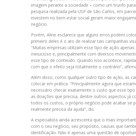
imagem perante a sociedade – como um trunfo para 
pesquisa realizada pela USP de São Carlos, em parce
investem no bem-estar social geram maior engajament
negócio.
Porém, Aline esclarece que alguns erros podem coloca
primeiro deles é o ato de realizar tais campanhas vis
“Muitas empresas utilizam esse tipo de ação apenas
minucioso e, principalmente com diversos movimentos s
esse tipo de conteúdo. Quando isso acontece, rapid
com que o efeito seja totalmente o contrário”, afirm
Além disso, como qualquer outro tipo de ação, as c
colocar em prática. “Principalmente agora que est
necessário checar exatamente o custo que esse tipo 
as doações que precisa, dentre outros aspectos já co
todos os custos, o próprio negócio pode acabar se 
realmente precisa da ajuda”, diz.
A especialista ainda acrescenta que o mais importan
com o seu negócio, seu propósito, causas que também
identificação. Não é apenas uma questão de oportun