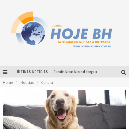
ÚLTIMAS NOTÍCIAS
Circuito Minas Musical chega a Sabará com show gratuito de Thiago Delegado, Nath Rodrigues e Tulio Araujo
Home
Notícias
Cultura
É neste sábado: Marcelinho de Lima e Trio Virgulino agitam o Forró do Givanildo em Pedro Leopoldo
Simone celebra a força feminina e sua trajetória histórica na MPB em novo show “Que mulher é essa!?” em Belo Horizonte
Milton Guedes traz turnê “Milton Canta Lulu” a Belo Horizonte