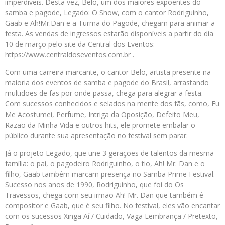
imperdíveis. Desta vez, Belo, um dos maiores expoentes do
samba e pagode, Legado: O Show, com o cantor Rodriguinho,
Gaab e Ah!Mr.Dan e a Turma do Pagode, chegam para animar a
festa. As vendas de ingressos estarão disponíveis a partir do dia
10 de março pelo site da Central dos Eventos:
https://www.centraldoseventos.com.br .
Com uma carreira marcante, o cantor Belo, artista presente na
maioria dos eventos de samba e pagode do Brasil, arrastando
multidões de fãs por onde passa, chega para alegrar a festa.
Com sucessos conhecidos e selados na mente dos fãs, como, Eu
Me Acostumei, Perfume, Intriga da Oposição, Defeito Meu,
Razão da Minha Vida e outros hits, ele promete embalar o
público durante sua apresentação no festival sem parar.
Já o projeto Legado, que une 3 gerações de talentos da mesma
família: o pai, o pagodeiro Rodriguinho, o tio, Ah! Mr. Dan e o
filho, Gaab também marcam presença no Samba Prime Festival.
Sucesso nos anos de 1990, Rodriguinho, que foi do Os
Travessos, chega com seu irmão Ah! Mr. Dan que também é
compositor e Gaab, que é seu filho. No festival, eles vão encantar
com os sucessos Xinga Aí / Cuidado, Vaga Lembrança / Pretexto,