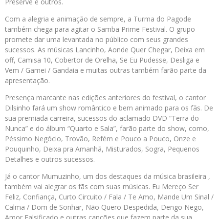
Preservê e outros.
Com a alegria e animação de sempre, a Turma do Pagode
também chega para agitar o Samba Prime Festival. O grupo
promete dar uma levantada no público com seus grandes
sucessos. As músicas Lancinho, Aonde Quer Chegar, Deixa em
off, Camisa 10, Cobertor de Orelha, Se Eu Pudesse, Desliga e
Vem / Gamei / Gandaia e muitas outras também farão parte da
apresentação.
Presença marcante nas edições anteriores do festival, o cantor
Dilsinho fará um show romântico e bem animado para os fãs. De
sua premiada carreira, sucessos do aclamado DVD “Terra do
Nunca” e do álbum “Quarto e Sala”, farão parte do show, como,
Péssimo Negócio, Trovão, Refém e Pouco a Pouco, Onze e
Pouquinho, Deixa pra Amanhã, Misturados, Sogra, Pequenos
Detalhes e outros sucessos.
Já o cantor Mumuzinho, um dos destaques da música brasileira ,
também vai alegrar os fãs com suas músicas. Eu Mereço Ser
Feliz, Confiança, Curto Circuito / Fala / Te Amo, Mande Um Sinal /
Calma / Dom de Sonhar, Não Quero Despedida, Dengo Nego,
Amor Falsificado e outras canções que fazem parte da sua