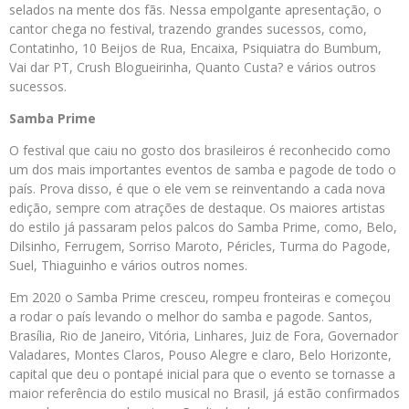
selados na mente dos fãs. Nessa empolgante apresentação, o
cantor chega no festival, trazendo grandes sucessos, como,
Contatinho, 10 Beijos de Rua, Encaixa, Psiquiatra do Bumbum,
Vai dar PT, Crush Blogueirinha, Quanto Custa? e vários outros
sucessos.
Samba Prime
O festival que caiu no gosto dos brasileiros é reconhecido como
um dos mais importantes eventos de samba e pagode de todo o
país. Prova disso, é que o ele vem se reinventando a cada nova
edição, sempre com atrações de destaque. Os maiores artistas
do estilo já passaram pelos palcos do Samba Prime, como, Belo,
Dilsinho, Ferrugem, Sorriso Maroto, Péricles, Turma do Pagode,
Suel, Thiaguinho e vários outros nomes.
Em 2020 o Samba Prime cresceu, rompeu fronteiras e começou
a rodar o país levando o melhor do samba e pagode. Santos,
Brasília, Rio de Janeiro, Vitória, Linhares, Juiz de Fora, Governador
Valadares, Montes Claros, Pouso Alegre e claro, Belo Horizonte,
capital que deu o pontapé inicial para que o evento se tornasse a
maior referência do estilo musical no Brasil, já estão confirmados