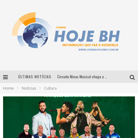
ÚLTIMAS NOTÍCIAS
Circuito Minas Musical chega a Sabará com show gratuito de Thiago Delegado, Nath Rodrigues e Tulio Araujo
Home
Notícias
Cultura
É neste sábado: Marcelinho de Lima e Trio Virgulino agitam o Forró do Givanildo em Pedro Leopoldo
Simone celebra a força feminina e sua trajetória histórica na MPB em novo show “Que mulher é essa!?” em Belo Horizonte
Milton Guedes traz turnê “Milton Canta Lulu” a Belo Horizonte