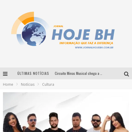
ÚLTIMAS NOTÍCIAS
Circuito Minas Musical chega a Sabará com show gratuito de Thiago Delegado, Nath Rodrigues e Tulio Araujo
Home
Notícias
Cultura
É neste sábado: Marcelinho de Lima e Trio Virgulino agitam o Forró do Givanildo em Pedro Leopoldo
Simone celebra a força feminina e sua trajetória histórica na MPB em novo show “Que mulher é essa!?” em Belo Horizonte
Milton Guedes traz turnê “Milton Canta Lulu” a Belo Horizonte