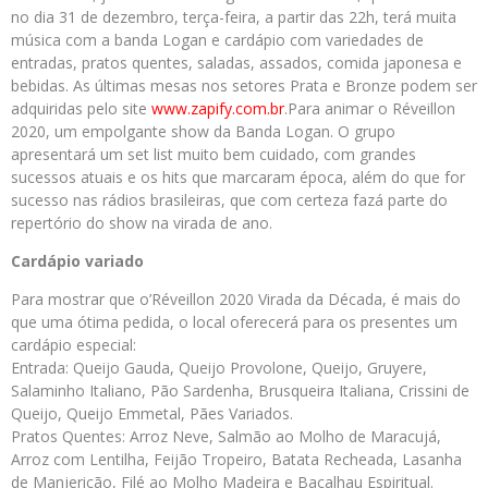
no dia 31 de dezembro, terça-feira, a partir das 22h, terá muita
música com a banda Logan e cardápio com variedades de
entradas, pratos quentes, saladas, assados, comida japonesa e
bebidas. As últimas mesas nos setores Prata e Bronze podem ser
adquiridas pelo site
www.zapify.com.br
.Para animar o Réveillon
2020, um empolgante show da Banda Logan. O grupo
apresentará um set list muito bem cuidado, com grandes
sucessos atuais e os hits que marcaram época, além do que for
sucesso nas rádios brasileiras, que com certeza fazá parte do
repertório do show na virada de ano.
Cardápio variado
Para mostrar que o’Réveillon 2020 Virada da Década, é mais do
que uma ótima pedida, o local oferecerá para os presentes um
cardápio especial:
Entrada: Queijo Gauda, Queijo Provolone, Queijo, Gruyere,
Salaminho Italiano, Pão Sardenha, Brusqueira Italiana, Crissini de
Queijo, Queijo Emmetal, Pães Variados.
Pratos Quentes: Arroz Neve, Salmão ao Molho de Maracujá,
Arroz com Lentilha, Feijão Tropeiro, Batata Recheada, Lasanha
de Manjericão, Filé ao Molho Madeira e Bacalhau Espiritual.