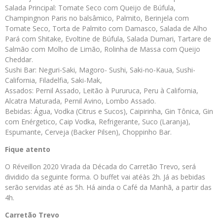
Salada Principal: Tomate Seco com Queijo de Búfula,
Champingnon Paris no balsâmico, Palmito, Berinjela com
Tomate Seco, Torta de Palmito com Damasco, Salada de Alho
Pará com Shitake, Evoltine de Búfula, Salada Dumari, Tartare de
Salmão com Molho de Limão, Rolinha de Massa com Queijo
Cheddar.
Sushi Bar: Neguri-Saki, Magoro- Sushi, Saki-no-Kaua, Sushi-
California, Filadelfia, Saki-Mak,
Assados: Pernil Assado, Leitão à Pururuca, Peru à California,
Alcatra Maturada, Pernil Avino, Lombo Assado.
Bebidas: Água, Vodka (Citrus e Sucos), Caipirinha, Gin Tônica, Gin
com Enérgetico, Caip Vodka, Refrigerante, Suco (Laranja),
Espumante, Cerveja (Backer Pilsen), Choppinho Bar.
Fique atento
O Réveillon 2020 Virada da Década do Carretão Trevo, será
dividido da seguinte forma. O buffet vai atéàs 2h. Já as bebidas
serão servidas até as 5h. Há ainda o Café da Manhã, a partir das
4h.
Carretão Trevo