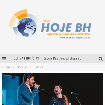
ÚLTIMAS NOTÍCIAS
Circuito Minas Musical chega a Sabará com show gratuito de Thiago Delegado, Nath Rodrigues e Tulio Araujo
Home
Notícias
Cultura
É neste sábado: Marcelinho de Lima e Trio Virgulino agitam o Forró do Givanildo em Pedro Leopoldo
Simone celebra a força feminina e sua trajetória histórica na MPB em novo show “Que mulher é essa!?” em Belo Horizonte
Milton Guedes traz turnê “Milton Canta Lulu” a Belo Horizonte