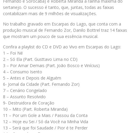
Fernando e Sorocaba) e Roberta Miranda a rainha máxima do
sertanejo. O sucesso é tanto, que, juntas, todas as faixas
contabilizam mais de 9 milhões de visualizações.
No trabalho gravado em Escarpas do Lago, que conta com a
produção musical de Fernando Zor, Danilo Bottrel traz 14 faixas
que mostram um pouco de sua essência musical.
Confira a playlist do CD e DVD ao Vivo em Escarpas do Lago:
1 – Foi Né
2 – Só Ela (Part. Gusttavo Lima no CD)
3 – Por Amar Demais (Part. João Bosco e Vinícius)
4 – Consumo Isento
5 – Antes e Depois de Alguém
6- Jornal da Cidade (Part. Fernando Zor)
7 – Cenário Congelado
8 – Assunto Resolvido
9- Destruidora de Coração
10 – Mito (Part. Roberta Miranda)
11 – Por um Gole a Mais / Passou da Conta
12 – Hoje eu Sei / Só da Você na Minha Vida
13 – Será que foi Saudade / Pior é te Perder