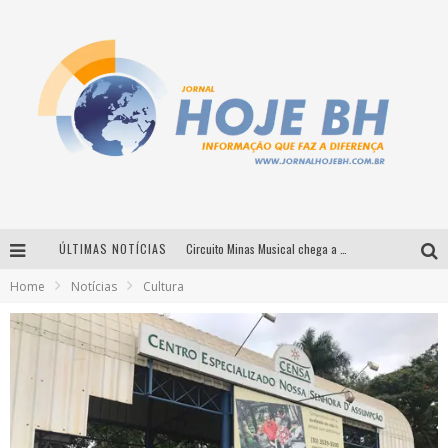
ÚLTIMAS NOTÍCIAS
Circuito Minas Musical chega a Sabará com show gratuito de Thiago Delegado, Nath Rodrigues e Tulio Araujo
Home
Notícias
Cultura
É neste sábado: Marcelinho de Lima e Trio Virgulino agitam o Forró do Givanildo em Pedro Leopoldo
Simone celebra a força feminina e sua trajetória histórica na MPB em novo show “Que mulher é essa!?” em Belo Horizonte
Milton Guedes traz turnê “Milton Canta Lulu” a Belo Horizonte