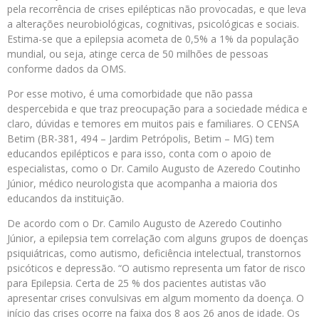
pela recorrência de crises epilépticas não provocadas, e que leva
a alterações neurobiológicas, cognitivas, psicológicas e sociais.
Estima-se que a epilepsia acometa de 0,5% a 1% da população
mundial, ou seja, atinge cerca de 50 milhões de pessoas
conforme dados da OMS.
Por esse motivo, é uma comorbidade que não passa
despercebida e que traz preocupação para a sociedade médica e
claro, dúvidas e temores em muitos pais e familiares. O CENSA
Betim (BR-381, 494 – Jardim Petrópolis, Betim – MG) tem
educandos epilépticos e para isso, conta com o apoio de
especialistas, como o Dr. Camilo Augusto de Azeredo Coutinho
Júnior, médico neurologista que acompanha a maioria dos
educandos da instituição.
De acordo com o Dr. Camilo Augusto de Azeredo Coutinho
Júnior, a epilepsia tem correlação com alguns grupos de doenças
psiquiátricas, como autismo, deficiência intelectual, transtornos
psicóticos e depressão. “O autismo representa um fator de risco
para Epilepsia. Certa de 25 % dos pacientes autistas vão
apresentar crises convulsivas em algum momento da doença. O
início das crises ocorre na faixa dos 8 aos 26 anos de idade. Os