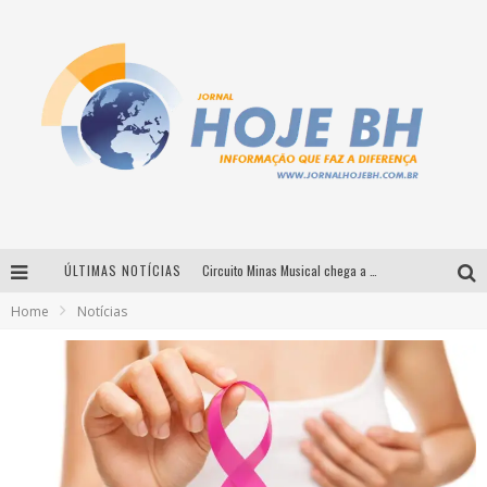
ÚLTIMAS NOTÍCIAS
Circuito Minas Musical chega a Sabará com show gratuito de Thiago Delegado, Nath Rodrigues e Tulio Araujo
Home
Notícias
É neste sábado: Marcelinho de Lima e Trio Virgulino agitam o Forró do Givanildo em Pedro Leopoldo
Simone celebra a força feminina e sua trajetória histórica na MPB em novo show “Que mulher é essa!?” em Belo Horizonte
Milton Guedes traz turnê “Milton Canta Lulu” a Belo Horizonte