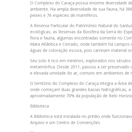
O Complexo do Caraça possui enorme diversidade de 
ambiente. Na ampla diversidade de sua fauna, há 386 
peixes e 76 espécies de mamíferos.
A Reserva Particular do Patrimônio Natural do Santu
ecológicas, as Reservas da Biosfera da Serra do Espi
flora e fauna, algumas encontradas somente no Comp
Mata Atlântica e Cerrado, onde também há campos ru
águas de coloração escura, pois carreiam material 
Seu solo é rico em minérios, explorados nos séculos
metamórfica. Desde 2011, passou a ser preservado c
e elevada umidade do ar, comuns em ambientes de 
O território do Complexo do Caraça integra a Área d
onde começam duas grandes bacias hidrográficas, a 
aproximadamente 70% da população de Belo Horizont
Biblioteca
A Biblioteca está instalada no prédio onde funciona
Arquivo e um Centro de Convenções