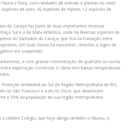
fauna e flora, com raridades de animais e plantas no meio
espécies de aves, 42 espécies de répteis, 12 espécies de
ário do Caraça faz parte de duas importantes reservas
nhaço Sul e a da Mata Atlântica, onde há diversas espécies de
lexo do Santuário do Caraça, que fica na transição entre
pestres. Em suas Serras há nascentes, ribeirões e lagos de
orgânico em suspensão
 anteriores, e com grande concentração de quartzito ou rocha
ontra exploração comercial. O clima tem baixas temperaturas
mata.
e Proteção Ambiental ao Sul da Região Metropolitana de BH,
do rio São Francisco e a do rio Doce, que abastecem
e e 50% da população de sua região metropolitana.
va o célebre Colégio, que hoje abriga também o Museu, o