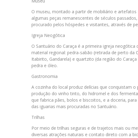
Museu
O museu, montado a partir de mobiliário e artefatos
algumas peças remanescentes de séculos passados, co
procurado pelos hóspedes e visitantes, através de p
Igreja Neogótica
O Santuário do Caraça é a primeira igreja neogótica
material regional: pedra-sabão (retirada de perto d
Itabirito, Gandarela) e quartzito (da região do Caraç
pedra e óleo.
Gastronomia
A cozinha do local produz delícias que conquistam o
produção do vinho tinto, do hidromel e dos ferment
que fabrica pães, bolos e biscoitos, e a doceria, pa
das iguarias mais procuradas no Santuário.
Trilhas
Por meio de trilhas seguras e de trajetos mais ou me
diversas atrações naturais e contato direto com a bio