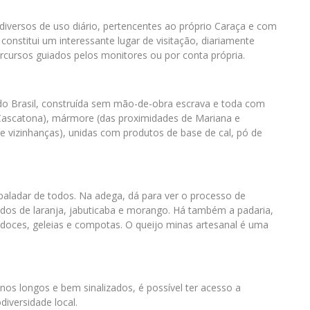
 diversos de uso diário, pertencentes ao próprio Caraça e com
nstitui um interessante lugar de visitação, diariamente
ercursos guiados pelos monitores ou por conta própria.
 do Brasil, construída sem mão-de-obra escrava e toda com
a Cascatona), mármore (das proximidades de Mariana e
a e vizinhanças), unidas com produtos de base de cal, pó de
 paladar de todos. Na adega, dá para ver o processo de
ados de laranja, jabuticaba e morango. Há também a padaria,
ra doces, geleias e compotas. O queijo minas artesanal é uma
nos longos e bem sinalizados, é possível ter acesso a
diversidade local.