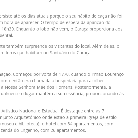
ersiste até os dias atuais porque o seu hábito de caça não foi
m hora de aparecer. O tempo de espera da aparição do
as 18h30. Enquanto o lobo não vem, o Caraça proporciona aos
ental.
e também surpreende os visitantes do local. Além deles, o
mamíferos que habitam no Santuário do Caraça.
rmação. Começou por volta de 1770, quando o Irmão Lourenço
 como então era chamada a hospedaria para acolher
da a Nossa Senhora Mãe dos Homens. Posteriormente, a
 Atualmente o lugar mantém a sua essência, proporcionando às
tístico Nacional e Estadual. É destaque entre as 7
unto Arquitetônico onde estão a primeira igreja de estilo
je museu e biblioteca), o hotel com 54 apartamentos, com
Fazenda do Engenho, com 26 apartamentos.