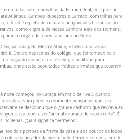
eito uma das sete maravilhas da Estrada Real, pois possui
ata Atlântica, Campos Rupestres e Cerrado, com trilhas para
sso, o local é repleto de cultura e antiguidades históricas no
 atrativos, como a igreja de Nossa Senhora Mãe dos Homens,
 primeiro órgão de tubos fabricado no Brasil.
Ceia, pintada pelo Mestre Ataíde, e belíssimos vitrais
ro II. Dentro das ruínas do colégio, que foi tomado pelo
, no segundo andar, e, no terceiro, o auditório para
cumbas, onde estão sepultados Padres e Irmãos que atuaram
ias à noite começou no Caraça em maio de 1982, quando
e reviradas. Num primeiro momento pensou-se que isto
servar e se descobriu que o grande cachorro que revirava as
achyurus, que quer dizer “animal dourado de cauda curta”. É
indígenas, guará significa “vermelho”.
 nos dois portões da frente da casa e aos poucos os lobos
 é colocada no adro da igreja, onde têm ido comer, além do