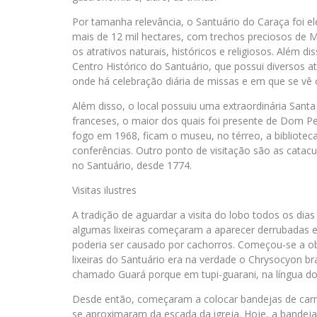
Por tamanha relevância, o Santuário do Caraça foi el
mais de 12 mil hectares, com trechos preciosos de M
os atrativos naturais, históricos e religiosos. Além di
Centro Histórico do Santuário, que possui diversos
onde há celebração diária de missas e em que se vê o
Além disso, o local possuiu uma extraordinária Santa 
franceses, o maior dos quais foi presente de Dom Ped
fogo em 1968, ficam o museu, no térreo, a biblioteca
conferências. Outro ponto de visitação são as cata
no Santuário, desde 1774.
Visitas ilustres
A tradição de aguardar a visita do lobo todos os d
algumas lixeiras começaram a aparecer derrubadas 
poderia ser causado por cachorros. Começou-se a ob
lixeiras do Santuário era na verdade o Chrysocyon br
chamado Guará porque em tupi-guarani, na língua dos 
Desde então, começaram a colocar bandejas de carne
se aproximaram da escada da igreja. Hoje, a bandeja