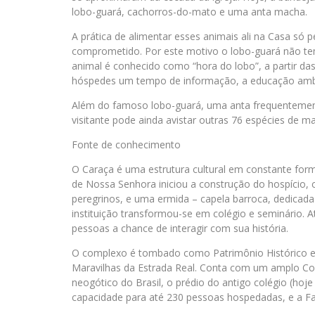
lobo-guará, cachorros-do-mato e uma anta macha.
A prática de alimentar esses animais ali na Casa só p
comprometido. Por este motivo o lobo-guará não te
animal é conhecido como “hora do lobo”, a partir d
hóspedes um tempo de informação, a educação ambi
Além do famoso lobo-guará, uma anta frequentement
visitante pode ainda avistar outras 76 espécies de 
Fonte de conhecimento
O Caraça é uma estrutura cultural em constante fo
de Nossa Senhora iniciou a construção do hospício,
peregrinos, e uma ermida – capela barroca, dedica
instituição transformou-se em colégio e seminário.
pessoas a chance de interagir com sua história.
O complexo é tombado como Patrimônio Histórico e Ar
Maravilhas da Estrada Real. Conta com um amplo Conj
neogótico do Brasil, o prédio do antigo colégio (ho
capacidade para até 230 pessoas hospedadas, e a 