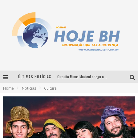
ÚLTIMAS NOTÍCIAS
Circuito Minas Musical chega a Sabará com show gratuito de Thiago Delegado, Nath Rodrigues e Tulio Araujo
Home
Notícias
Cultura
É neste sábado: Marcelinho de Lima e Trio Virgulino agitam o Forró do Givanildo em Pedro Leopoldo
Simone celebra a força feminina e sua trajetória histórica na MPB em novo show “Que mulher é essa!?” em Belo Horizonte
Milton Guedes traz turnê “Milton Canta Lulu” a Belo Horizonte