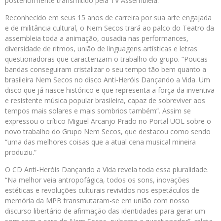
posteriormente transmitido pela TV Assembleia.
Reconhecido em seus 15 anos de carreira por sua arte engajada
e de militância cultural, o Nem Secos trará ao palco do Teatro da
assembleia toda a animação, ousadia nas performances,
diversidade de ritmos, união de linguagens artísticas e letras
questionadoras que caracterizam o trabalho do grupo. “Poucas
bandas conseguiram cristalizar o seu tempo tão bem quanto a
brasileira Nem Secos no disco Anti-Heróis Dançando a Vida. Um
disco que já nasce histórico e que representa a força da inventiva
e resistente música popular brasileira, capaz de sobreviver aos
tempos mais solares e mais sombrios também”. Assim se
expressou o crítico Miguel Arcanjo Prado no Portal UOL sobre o
novo trabalho do Grupo Nem Secos, que destacou como sendo
“uma das melhores coisas que a atual cena musical mineira
produziu.”
O CD Anti-Heróis Dançando a Vida revela toda essa pluralidade.
“Na melhor veia antropofágica, todos os sons, inovações
estéticas e revoluções culturais revividos nos espetáculos de
memória da MPB transmutaram-se em união com nosso
discurso libertário de afirmação das identidades para gerar um