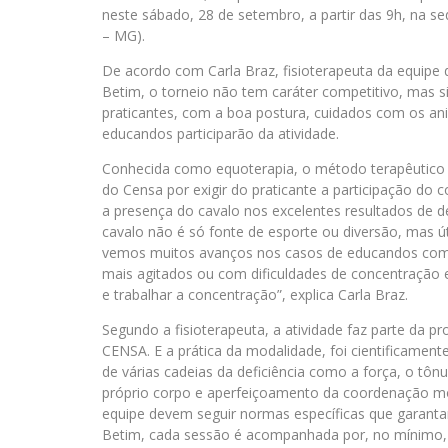
neste sábado, 28 de setembro, a partir das 9h, na s
– MG).
De acordo com Carla Braz, fisioterapeuta da equipe
Betim, o torneio não tem caráter competitivo, mas s
praticantes, com a boa postura, cuidados com os an
educandos participarão da atividade.
Conhecida como equoterapia, o método terapêutico 
do Censa por exigir do praticante a participação do
a presença do cavalo nos excelentes resultados de 
cavalo não é só fonte de esporte ou diversão, mas 
vemos muitos avanços nos casos de educandos com de
mais agitados ou com dificuldades de concentração 
e trabalhar a concentração”, explica Carla Braz.
Segundo a fisioterapeuta, a atividade faz parte da pr
CENSA. E a prática da modalidade, foi cientificamen
de várias cadeias da deficiência como a força, o tônu
próprio corpo e aperfeiçoamento da coordenação mot
equipe devem seguir normas específicas que garan
Betim, cada sessão é acompanhada por, no mínimo, tr