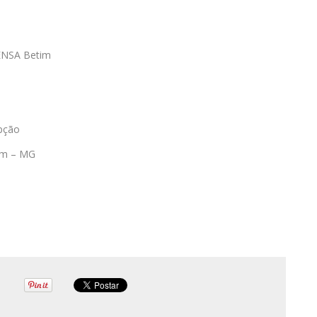
CENSA Betim
pção
tim – MG