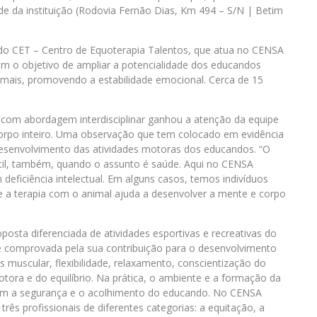
ede da instituição (Rodovia Fernão Dias, Km 494 – S/N | Betim
 do CET – Centro de Equoterapia Talentos, que atua no CENSA
im o objetivo de ampliar a potencialidade dos educandos
imais, promovendo a estabilidade emocional. Cerca de 15
com abordagem interdisciplinar ganhou a atenção da equipe
 corpo inteiro. Uma observação que tem colocado em evidência
desenvolvimento das atividades motoras dos educandos. “O
útil, também, quando o assunto é saúde. Aqui no CENSA
ficiência intelectual. Em alguns casos, temos indivíduos
e a terapia com o animal ajuda a desenvolver a mente e corpo
oposta diferenciada de atividades esportivas e recreativas do
te comprovada pela sua contribuição para o desenvolvimento
s muscular, flexibilidade, relaxamento, conscientização do
ora e do equilíbrio. Na prática, o ambiente e a formação da
tam a segurança e o acolhimento do educando. No CENSA
ês profissionais de diferentes categorias: a equitação, a