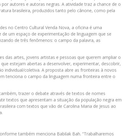
 por autores e autoras negras. A atividade traz a chance de o
atura brasileira, produzidos tanto pelo cânone, como pela
des no Centro Cultural Venda Nova, a oficina é uma
-se de um espaço de experimentação de linguagem que se
lizando de três fenômenos: o campo da palavra, as
es das artes, jovens artistas e pessoas que querem ampliar o
as que estejam abertas a desenvolver, experimentar, descobrir,
o individual/coletiva. A proposta abre as fronteiras à novos
bém tenciona o campo da linguagem numa fronteira entre o
 também, trazer o debate através de textos de nomes
utir textos que apresentam a situação da população negra em
 brasileira com textos que vão de Carolina Maria de Jesus ao
a.
s conforme também menciona Babilak Bah. “Trabalharemos