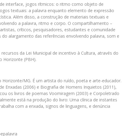
de interface, jogos rítmicos: o ritmo como objeto de
jogos textuais: a palavra enquanto elemento de expressão
tística. Além disso, a construção de materiais textuais e
nvolvendo a palavra, ritmo e corpo. O compartilhamento –
 artistas, críticos, pesquisadores, estudantes e comunidade
des do alargamento das referências envolvendo palavra, som e
 recursos da Lei Municipal de incentivo à Cultura, através do
lo Horizonte (PBH).
 Horizonte/MG. É um artista do ruído, poeta e arte-educador.
 de Enxadas (2006) e Biografia de Homens Inquietos (2011),
cou os livros de poemas Voomiragem (2003) e Corpoletrado
almente está na produção do livro: Uma clínica de instantes
rabalha com a enxada, signos de linguagens, e denúncia
oepalavra