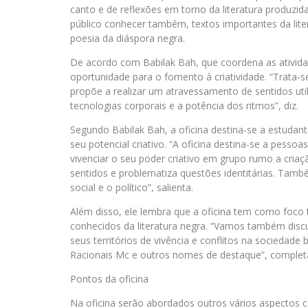
canto e de reflexões em torno da literatura produzida
público conhecer também, textos importantes da liter
poesia da diáspora negra.
De acordo com Babilak Bah, que coordena as ativida
oportunidade para o fomento à criatividade. “Trata
propõe a realizar um atravessamento de sentidos uti
tecnologias corporais e a potência dos ritmos”, diz.
Segundo Babilak Bah, a oficina destina-se a estudant
seu potencial criativo. “A oficina destina-se a pesso
vivenciar o seu poder criativo em grupo rumo a criaçã
sentidos e problematiza questões identitárias. Tam
social e o político”, salienta.
Além disso, ele lembra que a oficina tem como foco
conhecidos da literatura negra. “Vamos também disc
seus territórios de vivência e conflitos na sociedade
Racionais Mc e outros nomes de destaque”, complet
Pontos da oficina
Na oficina serão abordados outros vários aspecto