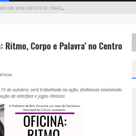
C
IRCUITO MINAS MUSICAL CHEGA A SABARÁ COM SHOW GRATUITO DE THIAGO DELEGADO, NATH RODRIGUES E TULIO ARAUJO
É
NESTE SÁBADO: MARCELINHO DE LIMA E TRIO VIRGULINO AGITAM O FORRÓ DO GIVANILDO EM PEDRO LEOPOLDO
S
IMONE CELEBRA A FORÇA FEMININA E SUA TRAJETÓRIA HISTÓRICA NA MPB EM NOVO SHOW “QUE MULHER É ESSA!?” EM BELO HORIZONTE
a: Ritmo, Corpo e Palavra’ no Centro
 CANTA LULU” A BELO HORIZONTE
otícias
a 15 de outubro; será trabalhada na ação, dinâmicas envolvendo
noção de interface e jogos rítmicos