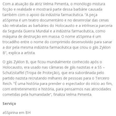
Com a atuação da atriz Velma Pimenta, o monólogo mistura
ficção e realidade e mostrará parte dessa barbárie causada
também com o apoio da indústria farmacêutica. “A peça
aSSpirina é um teatro documentário e no desenrolar das cenas
são retratadas as barbáries do Holocausto e a intrínseca parceria
da Segunda Guerra Mundial e a indústria farmacêutica, como
máquina de destruição em massa. O nome aSSpirina é um
trocadilho entre o nome do comprimido desenvolvido para sanar
a dor pela mesma indústria farmacêutica que criou o gás Zyklon
B”, explica a artista.
O gás Zyklon B, que ficou mundialmente conhecido após o
Holocausto, era usado nas câmaras de gás nazistas e a SS –
Schutzstaffel (Tropa de Proteção), que era subordinada pelo
partido nazista recrutando milhares de pessoas para o Terceiro
Reich. “É uma história para prender o espectador do início ao fim,
com entretenimento e história, para pensarmos nas atrocidades
cometidas pela humanidade”, finaliza Velma Pimenta.
Serviço
aSSpirina em BH