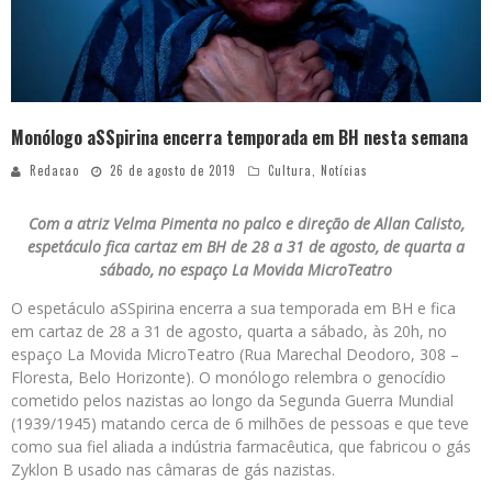
Monólogo aSSpirina encerra temporada em BH nesta semana
Redacao
26 de agosto de 2019
Cultura
,
Notícias
Com a atriz Velma Pimenta no palco e direção de Allan Calisto,
espetáculo fica cartaz em BH de 28 a 31 de agosto, de quarta a
sábado, no espaço La Movida MicroTeatro
O espetáculo aSSpirina encerra a sua temporada em BH e fica
em cartaz de 28 a 31 de agosto, quarta a sábado, às 20h, no
espaço La Movida MicroTeatro (Rua Marechal Deodoro, 308 –
Floresta, Belo Horizonte). O monólogo relembra o genocídio
cometido pelos nazistas ao longo da Segunda Guerra Mundial
(1939/1945) matando cerca de 6 milhões de pessoas e que teve
como sua fiel aliada a indústria farmacêutica, que fabricou o gás
Zyklon B usado nas câmaras de gás nazistas.