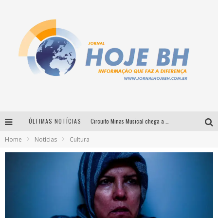
ÚLTIMAS NOTÍCIAS
Circuito Minas Musical chega a Sabará com show gratuito de Thiago Delegado, Nath Rodrigues e Tulio Araujo
Home
Notícias
Cultura
É neste sábado: Marcelinho de Lima e Trio Virgulino agitam o Forró do Givanildo em Pedro Leopoldo
Simone celebra a força feminina e sua trajetória histórica na MPB em novo show “Que mulher é essa!?” em Belo Horizonte
Milton Guedes traz turnê “Milton Canta Lulu” a Belo Horizonte