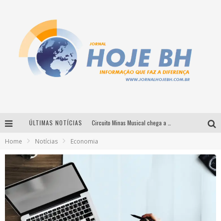
ÚLTIMAS NOTÍCIAS
Circuito Minas Musical chega a Sabará com show gratuito de Thiago Delegado, Nath Rodrigues e Tulio Araujo
Home
Notícias
Economia
É neste sábado: Marcelinho de Lima e Trio Virgulino agitam o Forró do Givanildo em Pedro Leopoldo
Simone celebra a força feminina e sua trajetória histórica na MPB em novo show “Que mulher é essa!?” em Belo Horizonte
Milton Guedes traz turnê “Milton Canta Lulu” a Belo Horizonte