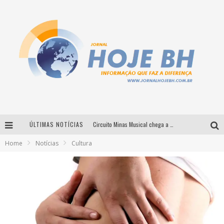
ÚLTIMAS NOTÍCIAS
Circuito Minas Musical chega a Sabará com show gratuito de Thiago Delegado, Nath Rodrigues e Tulio Araujo
Home
Notícias
Cultura
É neste sábado: Marcelinho de Lima e Trio Virgulino agitam o Forró do Givanildo em Pedro Leopoldo
Simone celebra a força feminina e sua trajetória histórica na MPB em novo show “Que mulher é essa!?” em Belo Horizonte
Milton Guedes traz turnê “Milton Canta Lulu” a Belo Horizonte