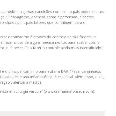
om a médica, algumas condições comuns no país podem ser os
ença. “O tabagismo, doenças como hipertensão, diabetes,
eso são os principais fatores que contribuem para o
tar o transtorno é através do controle de tais fatores. “O
vel fazer o uso de alguns medicamentos para acabar com o
nças, é necessário fazer o controle ainda mais intensificado”,
l é o principal caminho para evitar a DAP. “Fazer caminhada,
oxidantes e anti-inflamatórios, é essencial. Além disso, o sal,
ação”, alertou a médica.
alista em cirurgia vascular (www.dramarinafonseca.com).