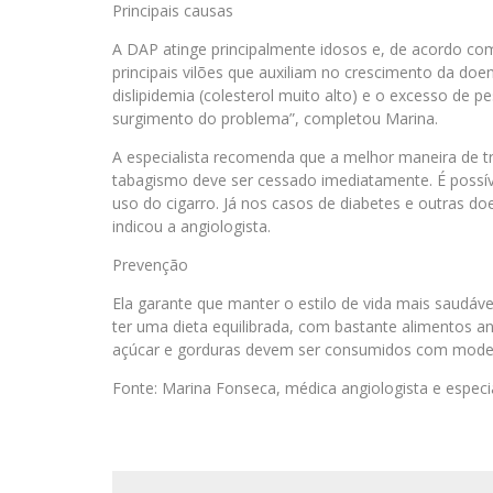
Principais causas
A DAP atinge principalmente idosos e, de acordo c
principais vilões que auxiliam no crescimento da do
dislipidemia (colesterol muito alto) e o excesso de p
surgimento do problema”, completou Marina.
A especialista recomenda que a melhor maneira de tra
tabagismo deve ser cessado imediatamente. É possí
uso do cigarro. Já nos casos de diabetes e outras doe
indicou a angiologista.
Prevenção
Ela garante que manter o estilo de vida mais saudáve
ter uma dieta equilibrada, com bastante alimentos anti
açúcar e gorduras devem ser consumidos com moder
Fonte: Marina Fonseca, médica angiologista e especi