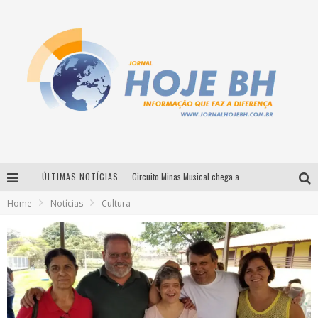
ÚLTIMAS NOTÍCIAS
Circuito Minas Musical chega a Sabará com show gratuito de Thiago Delegado, Nath Rodrigues e Tulio Araujo
Home
Notícias
Cultura
É neste sábado: Marcelinho de Lima e Trio Virgulino agitam o Forró do Givanildo em Pedro Leopoldo
Simone celebra a força feminina e sua trajetória histórica na MPB em novo show “Que mulher é essa!?” em Belo Horizonte
Milton Guedes traz turnê “Milton Canta Lulu” a Belo Horizonte