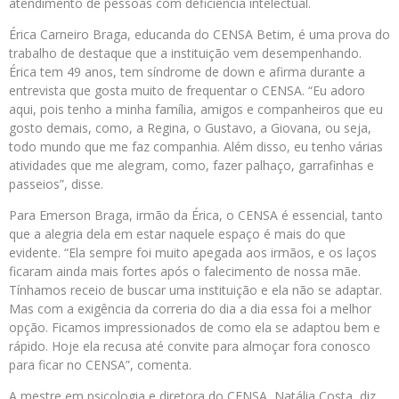
atendimento de pessoas com deficiência intelectual.
Érica Carneiro Braga, educanda do CENSA Betim, é uma prova do
trabalho de destaque que a instituição vem desempenhando.
Érica tem 49 anos, tem síndrome de down e afirma durante a
entrevista que gosta muito de frequentar o CENSA. “Eu adoro
aqui, pois tenho a minha família, amigos e companheiros que eu
gosto demais, como, a Regina, o Gustavo, a Giovana, ou seja,
todo mundo que me faz companhia. Além disso, eu tenho várias
atividades que me alegram, como, fazer palhaço, garrafinhas e
passeios”, disse.
Para Emerson Braga, irmão da Érica, o CENSA é essencial, tanto
que a alegria dela em estar naquele espaço é mais do que
evidente. “Ela sempre foi muito apegada aos irmãos, e os laços
ficaram ainda mais fortes após o falecimento de nossa mãe.
Tínhamos receio de buscar uma instituição e ela não se adaptar.
Mas com a exigência da correria do dia a dia essa foi a melhor
opção. Ficamos impressionados de como ela se adaptou bem e
rápido. Hoje ela recusa até convite para almoçar fora conosco
para ficar no CENSA”, comenta.
A mestre em psicologia e diretora do CENSA, Natália Costa, diz