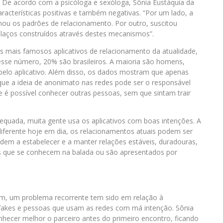
. De acordo com a psicóloga e sexóloga, Sônia Eustáquia da
racterísticas positivas e também negativas. “Por um lado, a
mou os padrões de relacionamento. Por outro, suscitou
 laços construídos através destes mecanismos”.
 mais famosos aplicativos de relacionamento da atualidade,
sse número, 20% são brasileiros. A maioria são homens,
lo aplicativo. Além disso, os dados mostram que apenas
que a ideia de anonimato nas redes pode ser o responsável
te é possível conhecer outras pessoas, sem que sintam trair
equada, muita gente usa os aplicativos com boas intenções. A
iferente hoje em dia, os relacionamentos atuais podem ser
dem a estabelecer e a manter relações estáveis, duradouras,
es que se conhecem na balada ou são apresentados por
gem, um problema recorrente tem sido em relação à
fakes e pessoas que usam as redes com má intenção. Sônia
hecer melhor o parceiro antes do primeiro encontro, ficando