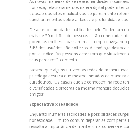
As novas maneiras de se relacionar dividem opiniões
Fonseca, relacionamentos na era digital podem ter ca
eclosão dos sites e aplicativos de pareamento refor
questionamentos sobre a fluidez e profundidade dos
De acordo com dados publicados pelo Tinder, um dos
mais de 50 milhões de pessoas estão conectadas, de
porém as mulheres passam mais tempo navegando pe
54% dos usuários são solteiros. A sexóloga destaca 
por tal índice. “As pessoas acreditam que virtualmen
seus parceiros”, comenta.
Mesmo que alguns utilizem as redes de maneira inad
psicóloga destaca que mesmo iniciados de maneira d
duradouros. “Os casais que se conhecem na rede ten
diversificadas e sinceras da mesma maneira daquel
amigos”.
Expectativa x realidade
Enquanto inúmeras facilidades e possibilidades sur
honestidade. É muito comum deparar-se com perfis 
ressalta a importância de manter uma conversa e con