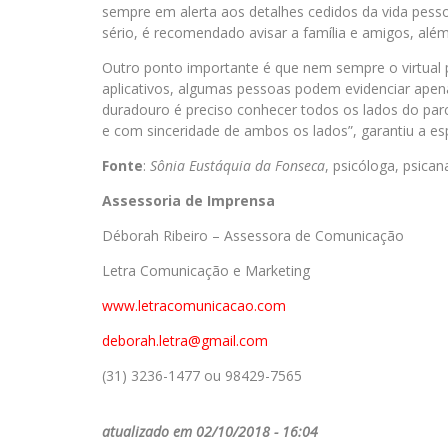
sempre em alerta aos detalhes cedidos da vida pessoa
sério, é recomendado avisar a família e amigos, alé
Outro ponto importante é que nem sempre o virtual 
aplicativos, algumas pessoas podem evidenciar apen
duradouro é preciso conhecer todos os lados do parc
e com sinceridade de ambos os lados”, garantiu a esp
Fonte
:
Sônia Eustáquia da Fonseca
, psicóloga, psican
Assessoria de Imprensa
Déborah Ribeiro – Assessora de Comunicação
Letra Comunicação e Marketing
www.letracomunicacao.com
deborah.letra@gmail.com
(31) 3236-1477 ou 98429-7565
atualizado em 02/10/2018 - 16:04