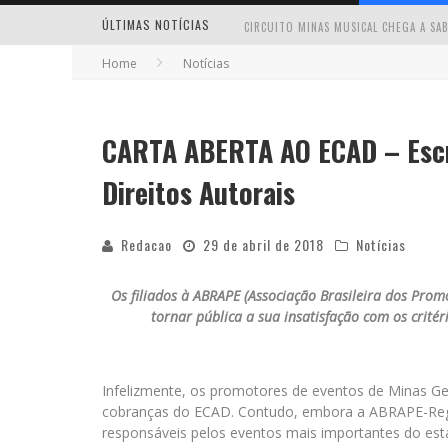
ÚLTIMAS NOTÍCIAS
Home
Notícias
CARTA ABERTA AO ECAD – Escri
MILTON GUEDES TRAZ TURNÊ “MILTON
Direitos Autorais
Redacao
29 de abril de 2018
Notícias
Os filiados à ABRAPE (Associação Brasileira dos Prom
tornar pública a sua insatisfação com os crité
Infelizmente, os promotores de eventos de Minas Gera
cobranças do ECAD. Contudo, embora a ABRAPE-Reg
responsáveis pelos eventos mais importantes do est