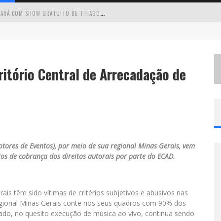
C
IRCUITO MINAS MUSICAL CHEGA A SABARÁ COM SHOW GRATUITO DE THIAGO DELEGADO, NATH RODRIGUES E TULIO ARAUJO
É
NESTE SÁBADO: MARCELINHO DE LIMA E TRIO VIRGULINO AGITAM O FORRÓ DO GIVANILDO EM PEDRO LEOPOLDO
S
IMONE CELEBRA A FORÇA FEMININA E SUA TRAJETÓRIA HISTÓRICA NA MPB EM NOVO SHOW “QUE MULHER É ESSA!?” EM BELO HORIZONTE
tório Central de Arrecadação de
 CANTA LULU” A BELO HORIZONTE
otores de Eventos), por meio de sua regional Minas Gerais, vem
rios de cobrança dos direitos autorais por parte do ECAD.
is têm sido vítimas de critérios subjetivos e abusivos nas
ional Minas Gerais conte nos seus quadros com 90% dos
ado, no quesito execução de música ao vivo, continua sendo