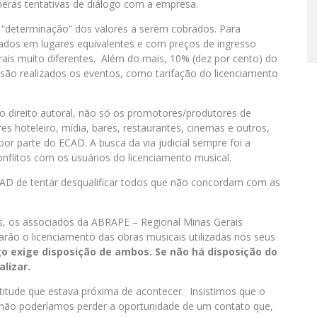
ras tentativas de diálogo com a empresa.
“determinação” dos valores a serem cobrados. Para
ados em lugares equivalentes e com preços de ingresso
rais muito diferentes. Além do mais, 10% (dez por cento) do
e são realizados os eventos, como tarifação do licenciamento
 direito autoral, não só os promotores/produtores de
hoteleiro, mídia, bares, restaurantes, cinemas e outros,
r parte do ECAD. A busca da via judicial sempre foi a
onflitos com os usuários do licenciamento musical.
AD de tentar desqualificar todos que não concordam com as
s, os associados da ABRAPE – Regional Minas Gerais
arão o licenciamento das obras musicais utilizadas nos seus
go exige disposição de ambos. Se não há disposição do
lizar.
itude que estava próxima de acontecer. Insistimos que o
 não poderíamos perder a oportunidade de um contato que,