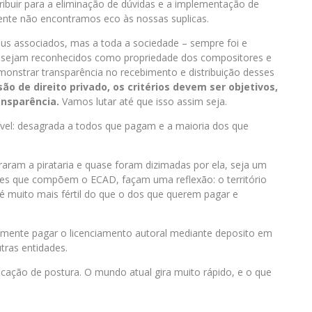
ribuir para a eliminação de dúvidas e a implementação de
zmente não encontramos eco às nossas suplicas.
eus associados, mas a toda a sociedade – sempre foi e
is sejam reconhecidos como propriedade dos compositores e
onstrar transparência no recebimento e distribuição desses
o de direito privado, os critérios devem ser objetivos,
ansparência.
Vamos lutar até que isso assim seja.
el: desagrada a todos que pagam e a maioria dos que
raram a pirataria e quase foram dizimadas por ela, seja um
ções que compõem o ECAD, façam uma reflexão: o território
muito mais fértil do que o dos que querem pagar e
somente pagar o licenciamento autoral mediante deposito em
utras entidades.
ção de postura. O mundo atual gira muito rápido, e o que