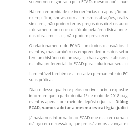
solenemente ignorada pelo ECAD, mesmo após inúme
Há uma enormidade de incoerências na apuração ou 
exemplificar, shows com as mesmas atrações, realiz
similares, não podem ter os preços dos direitos auto
faturamento bruto ou o cálculo pela área física ond
das obras musicais, não podem prevalecer.
O relacionamento do ECAD com todos os usuários do
eventos, mas também os empreendedores dos setores 
tem um histórico de ameaças, chantagens e abusos po
escolha preferencial do ECAD para solucionar seus c
Lamentável também é a tentativa permanente do EC
suas práticas.
Diante desse quadro e pelos motivos acima exposto
informam que a partir do dia 1º de maio de 2018 pag
eventos apenas por meio de depósito judicial.
Diálo
ECAD, vamos adotar a mesma estratégia: judicia
Já havíamos informado ao ECAD que essa era uma at
diálogo era necessário, que precisávamos avançar e