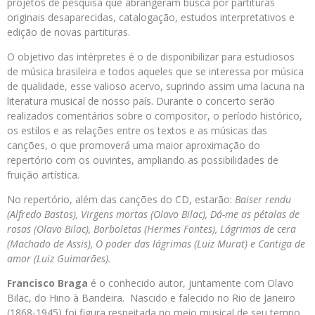
projetos de pesquisa que abrangeram busca por partituras
originais desaparecidas, catalogação, estudos interpretativos e
edição de novas partituras.
O objetivo das intérpretes é o de disponibilizar para estudiosos
de música brasileira e todos aqueles que se interessa por música
de qualidade, esse valioso acervo, suprindo assim uma lacuna na
literatura musical de nosso país. Durante o concerto serão
realizados comentários sobre o compositor, o período histórico,
os estilos e as relações entre os textos e as músicas das
canções, o que promoverá uma maior aproximação do
repertório com os ouvintes, ampliando as possibilidades de
fruição artística.
No repertório, além das canções do CD, estarão:
Baiser rendu
(Alfredo Bastos), Virgens mortas (Olavo Bilac), Dá-me as pétalas de
rosas (Olavo Bilac), Borboletas (Hermes Fontes), Lágrimas de cera
(Machado de Assis), O poder das lágrimas (Luiz Murat) e Cantiga de
amor (Luiz Guimarães).
Francisco Braga
é o conhecido autor, juntamente com Olavo
Bilac, do Hino à Bandeira. Nascido e falecido no Rio de Janeiro
(1868-1945) foi figura respeitada no meio musical de seu tempo