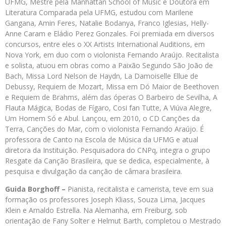
UFMG, Mestre pela Manhattan School of Music e Doutora em
Literatura Comparada pela UFMG, estudou com Marilene
Gangana, Amin Feres, Natalie Bodanya, Franco Iglesias, Helly-
Anne Caram e Eládio Perez Gonzales. Foi premiada em diversos
concursos, entre eles o XX Artists International Auditions, em
Nova York, em duo com o violonista Fernando Araújo. Recitalista
e solista, atuou em obras como a Paixão Segundo São João de
Bach, Missa Lord Nelson de Haydn, La Damoiselle Ellue de
Debussy, Requiem de Mozart, Missa em Dó Maior de Beethoven
e Requiem de Brahms, além das óperas O Barbeiro de Sevilha, A
Flauta Mágica, Bodas de Fígaro, Cosi fan Tutte, A Viúva Alegre,
Um Homem Só e Abul. Lançou, em 2010, o CD Canções da
Terra, Canções do Mar, com o violonista Fernando Araújo. É
professora de Canto na Escola de Música da UFMG e atual
diretora da Instituição. Pesquisadora do CNPq, integra o grupo
Resgate da Canção Brasileira, que se dedica, especialmente, à
pesquisa e divulgação da canção de câmara brasileira.
Guida Borghoff –
Pianista, recitalista e camerista, teve em sua
formação os professores Joseph Kliass, Souza Lima, Jacques
Klein e Arnaldo Estrella. Na Alemanha, em Freiburg, sob
orientação de Fany Solter e Helmut Barth, completou o Mestrado