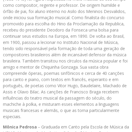
como compositor, regente e professor. De origem humilde e
órfão de pai, foi aluno interno no Asilo dos Meninos Desvalidos,
onde iniciou sua formação musical. Como finalista do concurso
promovido para escolha do Hino da Proclamação da Republica,
recebeu do presidente Deodoro da Fonseca uma bolsa para
continuar seus estudos na Europa, em 1890. De volta ao Brasil,
em 1900, passou a lecionar no Instituto Nacional de Música,
tendo sido responsável pela formação de toda uma geração de
compositores brasileiros além de incansável defensor da música
brasileira. Também transitou nos círculos da música popular e foi
amigo e mentor de Chiquinha Gonzaga. Sua vasta obra
compreende óperas, poemas sinfônicos e cerca de 40 canções
para canto e piano, com textos em francês, esperanto e em
português, de poetas como Vitor Hugo, Baudelaire, Machado de
Assis e Olavo Bilac. As canções de Francisco Braga recebem
influências do teatro musical da passagem do século, do
machiche à polka, e misturam esses elementos a linguagens
musicais francesas e alemãs, o que as torna particularmente
especiais.
Mônica Pedrosa
–
Graduada em Canto pela Escola de Música da