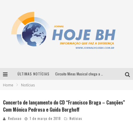
ÚLTIMAS NOTÍCIAS
Circuito Minas Musical chega a Sabará com show gratuito de Thiago Delegado, Nath Rodrigues e Tulio Araujo
Home
Notícias
É neste sábado: Marcelinho de Lima e Trio Virgulino agitam o Forró do Givanildo em Pedro Leopoldo
Simone celebra a força feminina e sua trajetória histórica na MPB em novo show “Que mulher é essa!?” em Belo Horizonte
Concerto de lançamento do CD “Francisco Braga – Canções”
Com Mônica Pedrosa e Guida Borghoff
Milton Guedes traz turnê “Milton Canta Lulu” a Belo Horizonte
Redacao
1 de março de 2018
Notícias