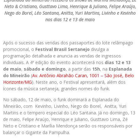
Neto & Cristiano, Gusttavo Lima, Henrique & Juliano, Felipe Araújo,
Nego do Borel, Léo Santana, Anitta, Yuri Martins, Livinho e Kevinho
nos dias 12 e 13 de maio
Após o sucesso das vendas dos passaportes do lote relâmpago
promocional, o
Festival
Brasil
Sertanejo
divulga a
programação detalhada e anuncia as vendas de ingressos
individuais. A 4ª edição do evento acontecerá nos
dias 12 e 13
de maio
,
sábado e domingo
, a partir das
15h
, na
Esplanada
do Mineirão
(
Av. Antônio
Abrahão Caran, 1001 – São José, Belo
Horizonte/MG
). Neste ano, o Festival apresentará, além dos
ícones da música sertaneja, grandes nomes do funk.
No sábado, 12 de maio, o funk dominará a Esplanada do
Mineirão, com Kevinho, Livinho, Nego do Borel, Anitta, Yuri
Martins e o tempero especial do Léo Santana. Já no domingo, 13
de maio, Felipe Araújo, Henrique e Juliano, Gusttavo Lima, Zé
Neto e Cristiano e Marília Mendonça serão os responsáveis por
balançar o Gigante da Pampulha.