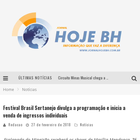
ÚLTIMAS NOTÍCIAS
Circuito Minas Musical chega a Sabará com show gratuito de Thiago Delegado, Nath Rodrigues e Tulio Araujo
Home
Notícias
É neste sábado: Marcelinho de Lima e Trio Virgulino agitam o Forró do Givanildo em Pedro Leopoldo
Simone celebra a força feminina e sua trajetória histórica na MPB em novo show “Que mulher é essa!?” em Belo Horizonte
Festival Brasil Sertanejo divulga a programação e inicia a
venda de ingressos individuais
Milton Guedes traz turnê “Milton Canta Lulu” a Belo Horizonte
Redacao
27 de fevereiro de 2018
Notícias
Esplanada do Mineirão receberá os shows de Marília Mendonça, Zé