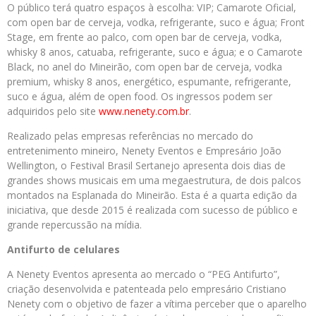
O público terá quatro espaços à escolha: VIP; Camarote Oficial,
com open bar de cerveja, vodka, refrigerante, suco e água; Front
Stage, em frente ao palco, com open bar de cerveja, vodka,
whisky 8 anos, catuaba, refrigerante, suco e água; e o Camarote
Black, no anel do Mineirão, com open bar de cerveja, vodka
premium, whisky 8 anos, energético, espumante, refrigerante,
suco e água, além de open food. Os ingressos podem ser
adquiridos pelo site
www.nenety.com.br
.
Realizado pelas empresas referências no mercado do
entretenimento mineiro, Nenety Eventos e Empresário João
Wellington, o Festival Brasil Sertanejo
apresenta dois dias de
grandes shows musicais em uma megaestrutura, de dois palcos
montados na Esplanada do Mineirão. Esta é a quarta edição da
iniciativa, que desde 2015 é realizada com sucesso de público e
grande repercussão na mídia.
Antifurto de celulares
A Nenety Eventos apresenta ao mercado o “PEG Antifurto”,
criação desenvolvida e patenteada pelo empresário Cristiano
Nenety com o objetivo de fazer a vítima perceber que o aparelho