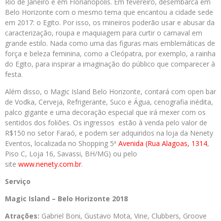
Rio de Janeiro e em Florianópolis. Em fevereiro, desembarca em
Belo Horizonte com o mesmo tema que encantou a cidade sede
em 2017: o Egito. Por isso, os mineiros poderão usar e abusar da
caracterização, roupa e maquiagem para curtir o carnaval em
grande estilo. Nada como uma das figuras mais emblemáticas de
força e beleza feminina, como a Cleópatra, por exemplo, a rainha
do Egito, para inspirar a imaginação do público que comparecer à
festa.
Além disso, o Magic Island Belo Horizonte, contará com open bar
de Vodka, Cerveja, Refrigerante, Suco e Água, cenografia inédita,
palco gigante e uma decoração especial que irá mexer com os
sentidos dos foliões. Os ingressos estão à venda pelo valor de
R$150 no setor Faraó, e podem ser adquiridos na loja da Nenety
Eventos, localizada no Shopping 5ª
Avenida (Rua Alagoas, 1314
,
Piso C, Loja 16, Savassi, BH/MG) ou pelo
site
www.nenety.com.br
.
Serviço
Magic Island – Belo Horizonte 2018
Atrações:
Gabriel Boni, Gustavo Mota, Vine, Clubbers, Groove