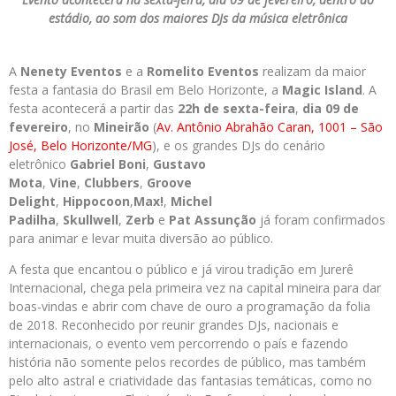
estádio, ao som dos maiores DJs da música eletrônica
A
Nenety Eventos
e a
Romelito Eventos
realizam da maior
festa a fantasia do Brasil em Belo Horizonte, a
Magic Island
. A
festa acontecerá a partir das
22h de sexta-feira
,
dia 09 de
fevereiro
, no
Mineirão
(
Av. Antônio Abrahão Caran, 1001 – São
José, Belo Horizonte/MG
), e os grandes DJs do cenário
eletrônico
Gabriel Boni
,
Gustavo
Mota
,
Vine
,
Clubbers
,
Groove
Delight
,
Hippocoon
,
Max!
,
Michel
Padilha
,
Skullwell
,
Zerb
e
Pat Assunção
já foram confirmados
para animar e levar muita diversão ao público.
A festa que encantou o público e já virou tradição em Jurerê
Internacional, chega pela primeira vez na capital mineira para dar
boas-vindas e abrir com chave de ouro a programação da folia
de 2018. Reconhecido por reunir grandes DJs, nacionais e
internacionais, o evento vem percorrendo o país e fazendo
história não somente pelos recordes de público, mas também
pelo alto astral e criatividade das fantasias temáticas, como no