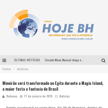
ÚLTIMAS NOTÍCIAS
Circuito Minas Musical chega a Sabará com show gratuito de Thiago Delegado, Nath Rodrigues e Tulio Araujo
Home
Notícias
É neste sábado: Marcelinho de Lima e Trio Virgulino agitam o Forró do Givanildo em Pedro Leopoldo
Simone celebra a força feminina e sua trajetória histórica na MPB em novo show “Que mulher é essa!?” em Belo Horizonte
Mineirão será transformado no Egito durante a Magic Island,
a maior festa a fantasia do Brasil
Milton Guedes traz turnê “Milton Canta Lulu” a Belo Horizonte
Redacao
17 de janeiro de 2018
Notícias
Evento acontecerá na sexta-feira, dia 09 de fevereiro, dentro do