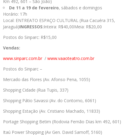
Km 492, 601 – São João)
De 11 a 19 de fevereiro
, sábados e domingos
Horário: 17h
Local: ENTREATO ESPAÇO CULTURAL (Rua Cacuéra 315,
Jaraguá)
INGRESSOS:
Inteira: R$40,00Meia: R$20,00
Postos do Sinparc: R$15,00
Vendas:
www.sinparc.com.br
/
www.vaaoteatro.com.br
Postos do Sinparc –
Mercado das Flores (Av. Afonso Pena, 1055)
Shopping Cidade (Rua Tupis, 337)
Shopping Pátio Savassi (Av. do Contorno, 6061)
Shopping Estação (Av. Cristiano Machado, 11833)
Portage Shopping Betim (Rodovia Fernão Dias km 492, 601)
Itaú Power Shopping (Av Gen. David Sarnoff, 5160)