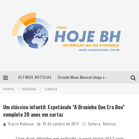
ÚLTIMAS NOTÍCIAS
Circuito Minas Musical chega a Sabará com show gratuito de Thiago Delegado, Nath Rodrigues e Tulio Araujo
Home
Notícias
Cultura
É neste sábado: Marcelinho de Lima e Trio Virgulino agitam o Forró do Givanildo em Pedro Leopoldo
Simone celebra a força feminina e sua trajetória histórica na MPB em novo show “Que mulher é essa!?” em Belo Horizonte
Um clássico infantil: Espetáculo “A Bruxinha Que Era Boa”
completa 20 anos em cartaz
Milton Guedes traz turnê “Milton Canta Lulu” a Belo Horizonte
Diario Redacao
25 de janeiro de 2017
Cultura
,
Notícias
Com duas décadas em exibição, a peça inicia 2017 com