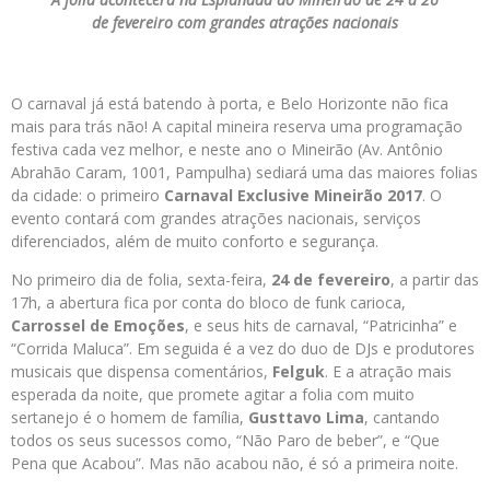
de fevereiro com grandes atrações nacionais
O carnaval já está batendo à porta, e Belo Horizonte não fica
mais para trás não! A capital mineira reserva uma programação
festiva cada vez melhor, e neste ano o Mineirão (Av. Antônio
Abrahão Caram, 1001, Pampulha) sediará uma das maiores folias
da cidade: o primeiro
Carnaval Exclusive Mineirão 2017
. O
evento contará com grandes atrações nacionais, serviços
diferenciados, além de muito conforto e segurança.
No primeiro dia de folia, sexta-feira,
24 de fevereiro
, a partir das
17h, a abertura fica por conta do bloco de funk carioca,
Carrossel de Emoções
, e seus hits de carnaval, “Patricinha” e
“Corrida Maluca”. Em seguida é a vez do duo de DJs e produtores
musicais que dispensa comentários,
Felguk
. E a atração mais
esperada da noite, que promete agitar a folia com muito
sertanejo é o homem de família,
Gusttavo Lima
, cantando
todos os seus sucessos como, “Não Paro de beber”, e “Que
Pena que Acabou”. Mas não acabou não, é só a primeira noite.