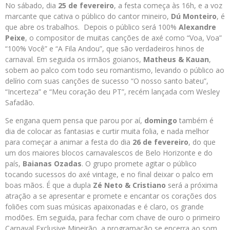
No sábado, dia
25 de fevereiro
, a festa começa às 16h, e a voz
marcante que cativa o público do cantor mineiro,
Dú Monteiro
, é
que abre os trabalhos. Depois o público será 100%
Alexandre
Peixe
, o compositor de muitas canções de axé como “Voa, Voa”
“100% Você” e “A Fila Andou”, que são verdadeiros hinos de
carnaval. Em seguida os irmãos goianos,
Matheus & Kauan
,
sobem ao palco com todo seu romantismo, levando o público ao
delírio com suas canções de sucesso “O nosso santo bateu”,
“Incerteza” e “Meu coração deu PT”, recém lançada com Wesley
Safadão.
Se engana quem pensa que parou por aí,
domingo
também é
dia de colocar as fantasias e curtir muita folia, e nada melhor
para começar a animar a festa do dia
26 de fevereiro
, do que
um dos maiores blocos carnavalescos de Belo Horizonte e do
país,
Baianas Ozadas
. O grupo promete agitar o público
tocando sucessos do axé vintage, e no final deixar o palco em
boas mãos. É que a dupla
Zé Neto & Cristiano
será a próxima
atração a se apresentar e promete e encantar os corações dos
foliões com suas músicas apaixonadas e é claro, os grande
modões. Em seguida, para fechar com chave de ouro o primeiro
Carnaval Exclusive Mineirão, a programação se encerra ao som