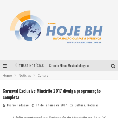
ÚLTIMAS NOTÍCIAS
Circuito Minas Musical chega a Sabará com show gratuito de Thiago Delegado, Nath Rodrigues e Tulio Araujo
Home
Notícias
Cultura
É neste sábado: Marcelinho de Lima e Trio Virgulino agitam o Forró do Givanildo em Pedro Leopoldo
Simone celebra a força feminina e sua trajetória histórica na MPB em novo show “Que mulher é essa!?” em Belo Horizonte
Carnaval Exclusive Mineirão 2017 divulga programação
completa
Milton Guedes traz turnê “Milton Canta Lulu” a Belo Horizonte
Diario Redacao
17 de janeiro de 2017
Cultura
,
Notícias
A folia acontecerá na Esplanada do Mineirão de 24 a 26