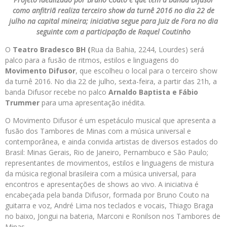
como anfitriã realiza terceiro show da turnê 2016 no dia 22 de
julho na capital mineira; iniciativa segue para Juiz de Fora no dia
seguinte com a participação de Raquel Coutinho
O
Teatro Bradesco BH (
Rua da Bahia, 2244, Lourdes) será
palco para a fusão de ritmos, estilos e linguagens do
Movimento Difusor
, que escolheu o local para o terceiro show
da turnê 2016. No dia 22 de julho, sexta-feira, a partir das 21h, a
banda Difusor recebe no palco
Arnaldo Baptista e Fábio
Trummer
para uma apresentação inédita.
O Movimento Difusor é um espetáculo musical que apresenta a
fusão dos Tambores de Minas com a música universal e
contemporânea, e ainda convida artistas de diversos estados do
Brasil: Minas Gerais, Rio de Janeiro, Pernambuco e São Paulo;
representantes de movimentos, estilos e linguagens de mistura
da música regional brasileira com a música universal, para
encontros e apresentações de shows ao vivo. A iniciativa é
encabeçada pela banda Difusor, formada por Bruno Couto na
guitarra e voz, André Lima nos teclados e vocais, Thiago Braga
no baixo, Jongui na bateria, Marconi e Ronilson nos Tambores de
Minas.