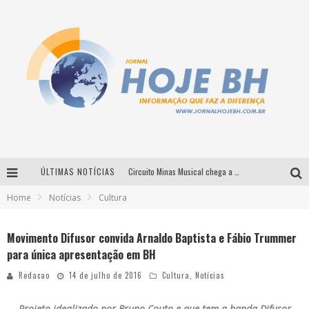
ÚLTIMAS NOTÍCIAS
Circuito Minas Musical chega a Sabará com show gratuito de Thiago Delegado, Nath Rodrigues e Tulio Araujo
Home
Notícias
Cultura
É neste sábado: Marcelinho de Lima e Trio Virgulino agitam o Forró do Givanildo em Pedro Leopoldo
Simone celebra a força feminina e sua trajetória histórica na MPB em novo show “Que mulher é essa!?” em Belo Horizonte
Movimento Difusor convida Arnaldo Baptista e Fábio Trummer
para única apresentação em BH
Milton Guedes traz turnê “Milton Canta Lulu” a Belo Horizonte
Redacao
14 de julho de 2016
Cultura
,
Notícias
Projeto idealizado por Bruno Couto e que tem a banda Difusor