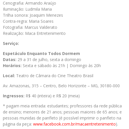
Cenografia: Armando Araújo
Iluminação: Ludmila Maria
Trilha sonora: Joaquim Menezes
Contra-regra: Maria Soares
Fotografia: Marcus Valderato
Realização: Maca Entretenimento
Serviço:
Espetáculo Enquanto Todos Dormem
Datas:
29 a 31 de julho, sexta a domingo
Horários:
Sexta e sábado às 21h | Domingo às 20h
Local:
Teatro de Câmara do Cine Theatro Brasil
Av. Amazonas, 315 – Centro, Belo Horizonte – MG, 30180-000
Ingressos:
R$ 40 (inteira) e R$ 20 (meia)
* pagam meia entrada: estudantes; professores da rede pública
de ensino; menores de 21 anos; pessoas maiores de 65 anos; e
pessoas munidas de panfleto (é possível imprimir o panfleto na
página da peça:
www.facebook.com.br/macaentretenimento
).