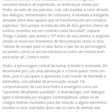
sessenta minutos de espetáculo, as lembranças vividas por
Pedro, ao lado de seu parceiro, Luíz, são trazidas à cena. Através
dos diálogos, entremeados de contrastes, é revelada a instigante
amizade entre dois rapazes que se transforma em um romance
explosivo. “Isto porque se trata da vida de dois garotos cheios de
sonhos, inseridos em um contexto nada favorável”, explana
Thiago Cazado, que assina o 10° texto de sua carreira. A angústia
velada se esvai nos momentos de descontração entre os dois,
“válvula de escape para os dias duros e que faz as personagens
se unirem, como se um encontrasse no outro um motivo bom
para estar ali”, conta o autor.
Pedro, a personagem central da trama, é tímido e reservado. Ele
desenvolve por Luíz uma admiração e o toma quase como um
ídolo, pois é Luíz quem o apresenta a um mundo de liberdade e
adrenalina, com pitadas de provocação sexual. Tal
comportamento de Luiz leva Pedro a enxergá-lo como um
“oponente desafiando sua libido”. A dramaturgia, com diálogos
ágeis e iluminada por imagens contemplativas, utiliza-se de
códigos teatrais inusitados para dar solução a alguns elementos
trazidos à cena. Exemplos disso são os sons de animais que