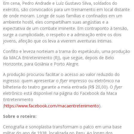
Em cena, Pedro Andrade e Luíz Gustavo Silva, soldados do
exército, são convocados para um treinamento em local distante
de onde moram. Longe de suas famílias e confinados em um
ambiente hostil, eles compartilham suas angústias e a
expectativa de um combate iminente. Em contraponto à tensão,
surge a cumplicidade, o respeito e a admiração entre os dois
jovens, afeição que os leva a viverem aventuras íntimas.
Conflito e leveza norteiam a trama do espetáculo, uma produção
da MACA Entretenimento (RJ), que segue, depois de Belo
Horizonte, para Goiânia e Porto Alegre.
A produção procurou facilitar o acesso ao valor reduzido do
ingresso: quem apresentar o
flyer
impresso ou eletrônico na
bilheteria do teatro garante a meia entrada (R$ 20,00). O
flyer
eletrônico está disponível na página do Facebook da Maca
Entretenimento
(
https://www.facebook.com/macaentretenimento
).
Sobre o roteiro:
Cenografia e sonoplastia transformam o palco em uma base
militar do ano de 1938, localizada no Peru. Ao longo dos