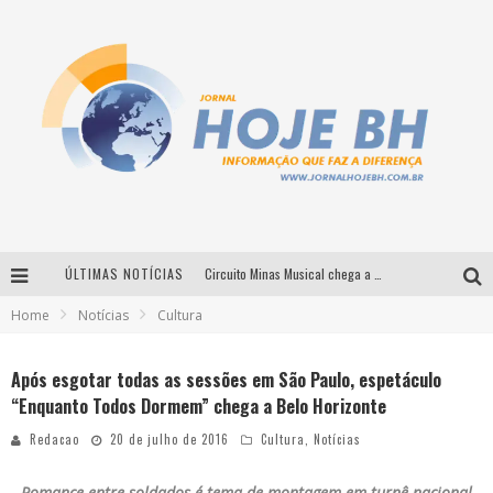
ÚLTIMAS NOTÍCIAS
Circuito Minas Musical chega a Sabará com show gratuito de Thiago Delegado, Nath Rodrigues e Tulio Araujo
Home
Notícias
Cultura
É neste sábado: Marcelinho de Lima e Trio Virgulino agitam o Forró do Givanildo em Pedro Leopoldo
Simone celebra a força feminina e sua trajetória histórica na MPB em novo show “Que mulher é essa!?” em Belo Horizonte
Após esgotar todas as sessões em São Paulo, espetáculo
“Enquanto Todos Dormem” chega a Belo Horizonte
Milton Guedes traz turnê “Milton Canta Lulu” a Belo Horizonte
Redacao
20 de julho de 2016
Cultura
,
Notícias
Romance entre soldados é tema de montagem em turnê nacional