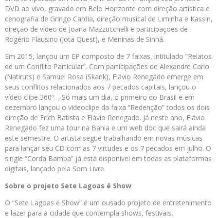
DVD ao vivo, gravado em Belo Horizonte com direção artística e
cenografia de Gringo Cardia, direção musical de Liminha e Kassin,
direção de vídeo de Joana Mazzucchelli e participações de
Rogério Flausino (Jota Quest), e Meninas de Sinhá.
Em 2015, lançou um EP composto de 7 faixas, intitulado “Relatos
de um Conflito Particular”. Com participações de Alexandre Carlo
(Natiruts) e Samuel Rosa (Skank), Flávio Renegado emerge em
seus conflitos relacionados aos 7 pecados capitais, lançou o
vídeo clipe 360º – Só mais um dia, o primeiro do Brasil e em
dezembro lançou o videoclipe da faixa “Redenção” todos os dois
direção de Erich Batista e Flávio Renegado. Já neste ano, Flávio
Renegado fez uma tour na Bahia e um web doc que sairá ainda
este semestre. O artista segue trabalhando em novas músicas
para lançar seu CD com as 7 virtudes e os 7 pecados em julho. O
single “Corda Bamba” já está disponível em todas as plataformas
digitais, lançado pela Som Livre.
Sobre o projeto Sete Lagoas é Show
O “Sete Lagoas é Show” é um ousado projeto de entretenimento
e lazer para a cidade que contempla shows, festivais,