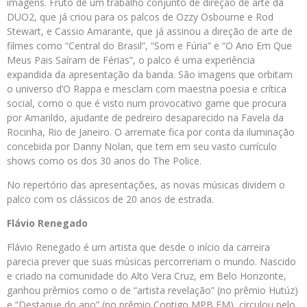
imagens. Fruto de um trabalho conjunto de direção de arte da
DUO2, que já criou para os palcos de Ozzy Osbourne e Rod
Stewart, e Cassio Amarante, que já assinou a direção de arte de
filmes como “Central do Brasil”, “Som e Fúria” e “O Ano Em Que
Meus Pais Saíram de Férias”, o palco é uma experiência
expandida da apresentação da banda. São imagens que orbitam
o universo d’O Rappa e mesclam com maestria poesia e crítica
social, como o que é visto num provocativo game que procura
por Amarildo, ajudante de pedreiro desaparecido na Favela da
Rocinha, Rio de Janeiro. O arremate fica por conta da iluminação
concebida por Danny Nolan, que tem em seu vasto currículo
shows como os dos 30 anos do The Police.
No repertório das apresentações, as novas músicas dividem o
palco com os clássicos de 20 anos de estrada.
Flávio Renegado
Flávio Renegado é um artista que desde o início da carreira
parecia prever que suas músicas percorreriam o mundo. Nascido
e criado na comunidade do Alto Vera Cruz, em Belo Horizonte,
ganhou prêmios como o de “artista revelação” (no prêmio Hutúz)
e “Destaque do ano” (no prêmio Contigo MPB FM), circulou pelo