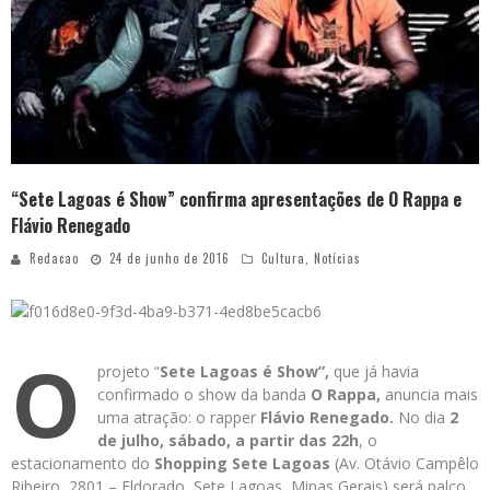
“Sete Lagoas é Show” confirma apresentações de O Rappa e
Flávio Renegado
Redacao
24 de junho de 2016
Cultura
,
Notícias
O
projeto “
Sete Lagoas é Show”,
que já havia
confirmado o show da banda
O Rappa,
anuncia mais
uma atração: o rapper
Flávio Renegado.
No dia
2
de julho,
sábado, a partir das 22h
, o
estacionamento do
Shopping Sete Lagoas
(Av. Otávio Campêlo
Ribeiro, 2801 – Eldorado, Sete Lagoas, Minas Gerais) será palco