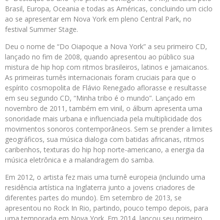
Brasil, Europa, Oceania e todas as Américas, concluindo um ciclo
ao se apresentar em Nova York em pleno Central Park, no
festival Summer Stage.
Deu o nome de “Do Oiapoque a Nova York” a seu primeiro CD,
lançado no fim de 2008, quando apresentou ao público sua
mistura de hip hop com ritmos brasileiros, latinos e jamaicanos.
As primeiras turnês internacionais foram cruciais para que o
espírito cosmopolita de Flávio Renegado aflorasse e resultasse
em seu segundo CD, “Minha tribo é o mundo”. Lançado em
novembro de 2011, também em vinil, o álbum apresenta uma
sonoridade mais urbana e influenciada pela multiplicidade dos
movimentos sonoros contemporâneos. Sem se prender a limites
geográficos, sua música dialoga com batidas africanas, ritmos
caribenhos, texturas do hip hop norte-americano, a energia da
música eletrônica e a malandragem do samba.
Em 2012, o artista fez mais uma turnê europeia (incluindo uma
residência artística na Inglaterra junto a jovens criadores de
diferentes partes do mundo). Em setembro de 2013, se
apresentou no Rock In Rio, partindo, pouco tempo depois, para
uma temporada em Nova York. Em 2014, lançou seu primeiro