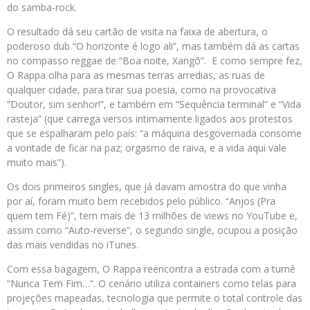
do samba-rock.
O resultado dá seu cartão de visita na faixa de abertura, o
poderoso dub “O horizonte é logo ali”, mas também dá as cartas
no compasso reggae de “Boa noite, Xangô”. E como sempre fez,
O Rappa olha para as mesmas terras arredias, as ruas de
qualquer cidade, para tirar sua poesia, como na provocativa
“Doutor, sim senhor!”, e também em “Sequência terminal” e “Vida
rasteja” (que carrega versos intimamente ligados aos protestos
que se espalharam pelo país: “a máquina desgovernada consome
a vontade de ficar na paz; orgasmo de raiva, e a vida aqui vale
muito mais”).
Os dois primeiros singles, que já davam amostra do que vinha
por aí, foram muito bem recebidos pelo público. “Anjos (Pra
quem tem Fé)”, tem mais de 13 milhões de views no YouTube e,
assim como “Auto-reverse”, o segundo single, ocupou a posição
das mais vendidas no iTunes.
Com essa bagagem, O Rappa reencontra a estrada com a turnê
“Nunca Tem Fim…”. O cenário utiliza containers como telas para
projeções mapeadas, tecnologia que permite o total controle das