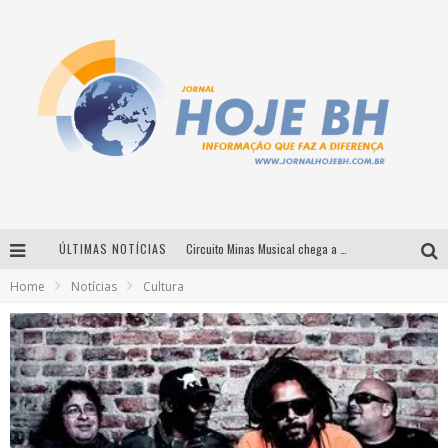
ÚLTIMAS NOTÍCIAS
Circuito Minas Musical chega a Sabará com show gratuito de Thiago Delegado, Nath Rodrigues e Tulio Araujo
Home
Notícias
Cultura
É neste sábado: Marcelinho de Lima e Trio Virgulino agitam o Forró do Givanildo em Pedro Leopoldo
Simone celebra a força feminina e sua trajetória histórica na MPB em novo show “Que mulher é essa!?” em Belo Horizonte
Milton Guedes traz turnê “Milton Canta Lulu” a Belo Horizonte