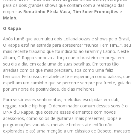
para os dois grandes shows que contam com a realização das
empresas
Renatinho Pé da Vaca, Tim Soier Promoções
e
Malab.
O Rappa
Após turnê que acumulou dois Lollapaloozas e shows pelo Brasil,
O Rappa está na estrada para apresentar “Nunca Tem Fim…”, seu
mais recente trabalho que foi indicado ao Grammy Latino. Neste
álbum, O Rappa sonoriza a força que o brasileiro emprega em
seu dia a dia, em cada uma de suas batalhas. Em terras tão
arredias com os que mais precisam, soa como uma feliz
teimosia. Feito isso, estabelece fé e esperança como balizas, que
espelham um caminho que se percorre sempre pra frente, guiado
por um norte de positividade, de dias melhores.
Para vestir esses sentimentos, melodias esculpidas em dub,
reggae, rock e hip hop. O denominador comum desses sons é o
DNA d’O Rappa, que costura esses elementos com novos
acessórios, como solos de guitarras mais presentes, loops e
programações variadas, metais e timbres até então não
explorados e até uma menção a um clássico de Bebeto, maestro