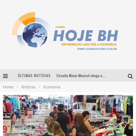
ÚLTIMAS NOTÍCIAS
Circuito Minas Musical chega a Sabará com show gratuito de Thiago Delegado, Nath Rodrigues e Tulio Araujo
Home
Notícias
Economia
É neste sábado: Marcelinho de Lima e Trio Virgulino agitam o Forró do Givanildo em Pedro Leopoldo
Simone celebra a força feminina e sua trajetória histórica na MPB em novo show “Que mulher é essa!?” em Belo Horizonte
Milton Guedes traz turnê “Milton Canta Lulu” a Belo Horizonte