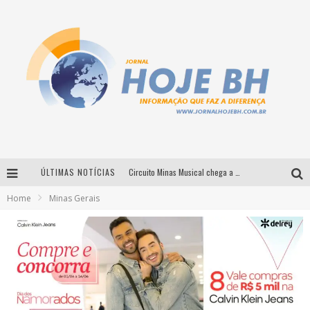
ÚLTIMAS NOTÍCIAS
Circuito Minas Musical chega a Sabará com show gratuito de Thiago Delegado, Nath Rodrigues e Tulio Araujo
Home
Minas Gerais
É neste sábado: Marcelinho de Lima e Trio Virgulino agitam o Forró do Givanildo em Pedro Leopoldo
Simone celebra a força feminina e sua trajetória histórica na MPB em novo show “Que mulher é essa!?” em Belo Horizonte
Milton Guedes traz turnê “Milton Canta Lulu” a Belo Horizonte